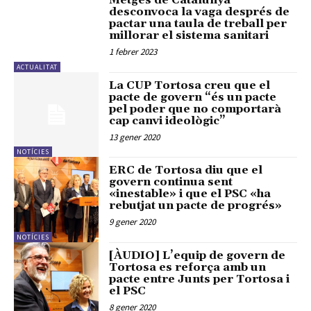
Metges de Catalunya
desconvoca la vaga després de
pactar una taula de treball per
millorar el sistema sanitari
1 febrer 2023
ACTUALITAT
La CUP Tortosa creu que el
pacte de govern “és un pacte
pel poder que no comportarà
cap canvi ideològic”
13 gener 2020
NOTÍCIES
ERC de Tortosa diu que el
govern continua sent
«inestable» i que el PSC «ha
rebutjat un pacte de progrés»
9 gener 2020
NOTÍCIES
[ÀUDIO] L’equip de govern de
Tortosa es reforça amb un
pacte entre Junts per Tortosa i
el PSC
8 gener 2020