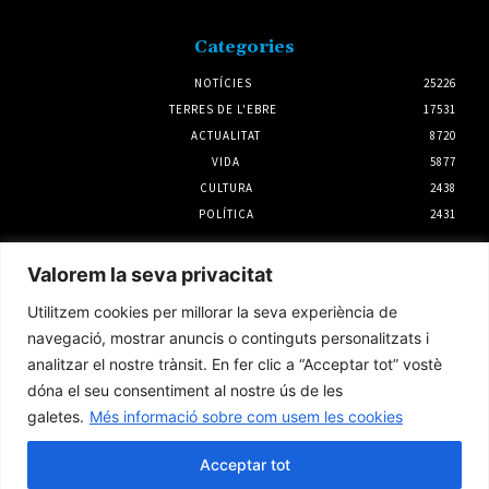
Categories
NOTÍCIES
25226
TERRES DE L'EBRE
17531
ACTUALITAT
8720
VIDA
5877
CULTURA
2438
POLÍTICA
2431
Notícies
Valorem la seva privacitat
Quina canya, la canya
Utilitzem cookies per millorar la seva experiència de
3 agost 2026
navegació, mostrar anuncis o continguts personalitzats i
analitzar el nostre trànsit. En fer clic a “Acceptar tot” vostè
dóna el seu consentiment al nostre ús de les
galetes.
Més informació sobre com usem les cookies
Amposta es prepara per viure l’eclipsi solar
total amb un ampli dispositiu
Acceptar tot
1 agost 2026