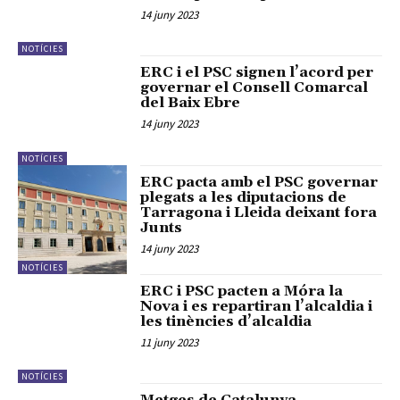
14 juny 2023
NOTÍCIES
ERC i el PSC signen l’acord per
governar el Consell Comarcal
del Baix Ebre
14 juny 2023
NOTÍCIES
ERC pacta amb el PSC governar
plegats a les diputacions de
Tarragona i Lleida deixant fora
Junts
14 juny 2023
NOTÍCIES
ERC i PSC pacten a Móra la
Nova i es repartiran l’alcaldia i
les tinències d’alcaldia
11 juny 2023
NOTÍCIES