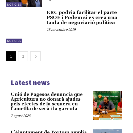
NOTÍCIES
ERC podria facilitar el pacte
PSOE i Podem si es crea una
taula de negociació política
13 novembre 2019
NOTÍCIES
1
2
Latest news
Unió de Pagesos denuncia que
Agricultura no donarà ajudes
pels efectes de la sequera en
l’ametlla de secà i la garrofa
7 agost 2026
L’Ajuntament de Tortosa amplia