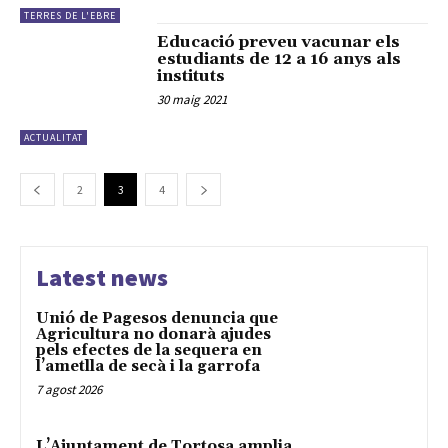
TERRES DE L'EBRE
Educació preveu vacunar els
estudiants de 12 a 16 anys als
instituts
30 maig 2021
ACTUALITAT
2
3
4
Latest news
Unió de Pagesos denuncia que
Agricultura no donarà ajudes
pels efectes de la sequera en
l’ametlla de secà i la garrofa
7 agost 2026
L’Ajuntament de Tortosa amplia