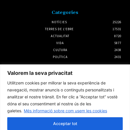
Categories
NOTÍCIES
25226
TERRES DE L'EBRE
17531
ACTUALITAT
8720
VIDA
5877
CULTURA
2438
POLÍTICA
2431
Notícies
Valorem la seva privacitat
El Servei Meteorològic de Catalunya emet un
Utilitzem cookies per millorar la seva experiència de
nou avís per intensitat de pluja per dilluns a
la tarda
navegació, mostrar anuncis o continguts personalitzats i
2 agost 2026
analitzar el nostre trànsit. En fer clic a “Acceptar tot” vostè
dóna el seu consentiment al nostre ús de les
galetes.
Més informació sobre com usem les cookies
La Terra Alta reclama «justícia territorial»
en el PLATER, una moratòria eòlica i la
repotenciació dels parcs existents
Acceptar tot
5 agost 2026