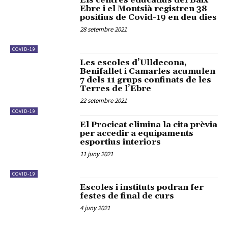
Els centres educatius del Baix
Ebre i el Montsià registren 38
positius de Covid-19 en deu dies
28 setembre 2021
COVID-19
Les escoles d’Ulldecona,
Benifallet i Camarles acumulen
7 dels 11 grups confinats de les
Terres de l’Ebre
22 setembre 2021
COVID-19
El Procicat elimina la cita prèvia
per accedir a equipaments
esportius interiors
11 juny 2021
COVID-19
Escoles i instituts podran fer
festes de final de curs
4 juny 2021