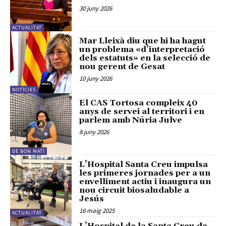
30 juny 2026
ACTUALITAT
Mar Lleixà diu que hi ha hagut
un problema «d’interpretació
dels estatuts» en la selecció de
nou gerent de Gesat
10 juny 2026
NOTÍCIES
El CAS Tortosa compleix 40
anys de servei al territori i en
parlem amb Núria Julve
8 juny 2026
DE BON MATÍ
L’Hospital Santa Creu impulsa
les primeres jornades per a un
envelliment actiu i inaugura un
nou circuit biosaludable a
Jesús
16 maig 2025
ACTUALITAT