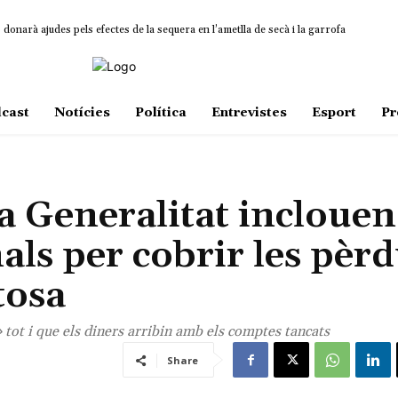
onarà ajudes pels efectes de la sequera en l’ametlla de secà i la garrofa
cast
Notícies
Política
Entrevistes
Esport
Pr
a Generalitat inclouen
als per cobrir les pèr
tosa
» tot i que els diners arribin amb els comptes tancats
Share