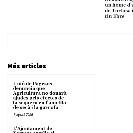
un home d’u
de Tortosa i
riu Ebre
Més articles
Unió de Pagesos
denuncia que
Agricultura no donarà
ajudes pels efectes de
la sequera en l’ametlla
de secà i la garrofa
7 agost 2026
L’Ajuntament de