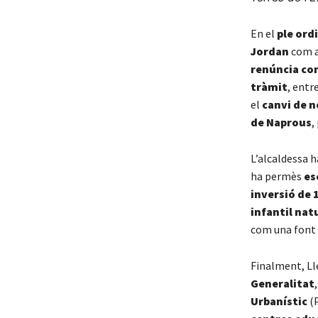
En el
ple ord
Jordan
com 
renúncia co
tràmit
, entr
el
canvi de n
de Naprous
,
L’alcaldessa 
ha permès
es
inversió de 
infantil nat
com una font i
Finalment, Lle
Generalitat
Urbanístic
(