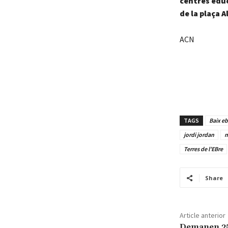
centres edu
de la plaça A
ACN
TAGS
Baix eb
jordi jordan
m
Terres de l'EBre
Share
Article anterior
Demanen 25