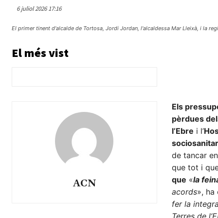
6 juliol 2026 17:16
El primer tinent d'alcalde de Tortosa, Jordi Jordan, l'alcaldessa Mar Lleixà, i la re
El més vist
Els pressupo
pèrdues del
l’Ebre
i l’
Hos
sociosanitar
de tancar en
que tot i qu
que
«
la fei
ACN
acords
», ha
fer la integ
Terres de l’