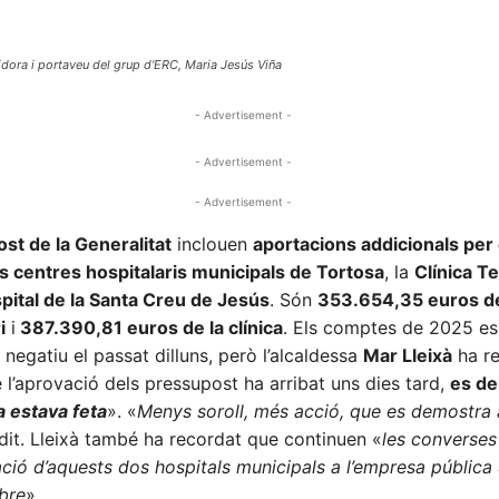
gidora i portaveu del grup d'ERC, Maria Jesús Viña
- Advertisement -
- Advertisement -
- Advertisement -
st de la Generalitat
inclouen
aportacions addicionals per 
s centres hospitalaris municipals de Tortosa
, la
Clínica T
pital de la Santa Creu de Jesús
. Són
353.654,35 euros de
i
i
387.390,81 euros de la clínica
. Els comptes de 2025 es
 negatiu el passat dilluns, però l’alcaldessa
Mar Lleixà
ha re
e l’aprovació dels pressupost ha arribat uns dies tard,
es d
na estava feta
». «
Menys soroll, més acció, que es demostra
 dit. Lleixà també ha recordat que continuen «
les converses
ració d’aquests dos hospitals municipals a l’empresa pública 
Ebre
».