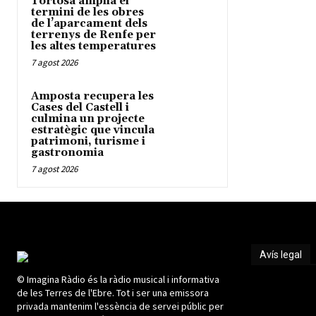
Tortosa amplia el
termini de les obres
de l’aparcament dels
terrenys de Renfe per
les altes temperatures
7 agost 2026
Amposta recupera les
Cases del Castell i
culmina un projecte
estratègic que vincula
patrimoni, turisme i
gastronomia
7 agost 2026
Avís legal
© Imagina Ràdio és la ràdio musical i informativa
Avís legal
de les Terres de l'Ebre. Tot i ser una emissora
privada mantenim l'essència de servei públic per