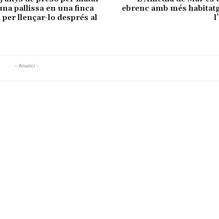
na pallissa en una finca
ebrenc amb més habitatg
 per llençar-lo després al
l
- Anunci -