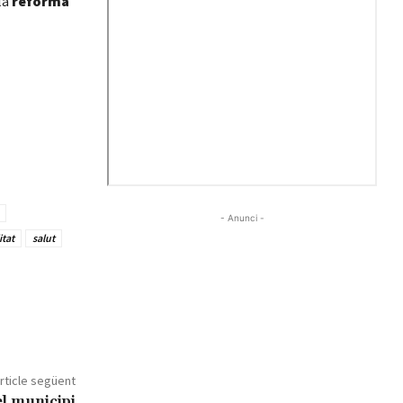
la
reforma
- Anunci -
tat
salut
rticle següent
el municipi