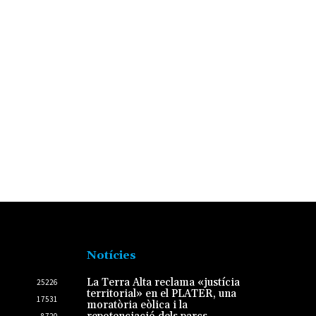
Notícies
La Terra Alta reclama «justícia
25226
territorial» en el PLATER, una
17531
moratòria eòlica i la