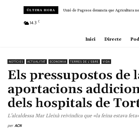
Unió de Pagesos denuncia que Agricultura no d
ÚLTIMA HORA
C
14.3
Amposta
Inici
Directe
Pod
NOTÍCIES
ACTUALITAT
ECONOMIA
TERRES DE L'EBRE
VIDA
Els pressupostos de l
aportacions addicion
dels hospitals de Tor
L'alcaldessa Mar Lleixà reivindica que «la feina estava feta
per
ACN