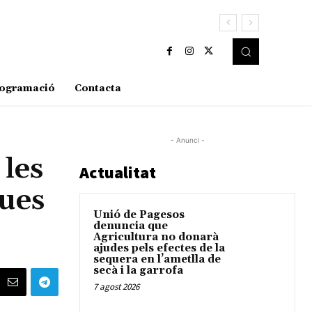
ogramació
Contacta
- Anunci -
 les
Actualitat
dues
Unió de Pagesos
denuncia que
Agricultura no donarà
ajudes pels efectes de la
sequera en l’ametlla de
secà i la garrofa
7 agost 2026