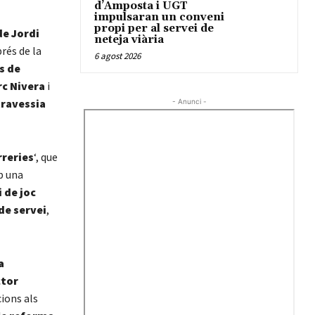
d’Amposta i UGT
impulsaran un conveni
propi per al servei de
de Jordi
neteja viària
prés de la
6 agost 2026
s de
rc Nivera
i
travessia
- Anunci -
rreries
‘, que
 una
 de joc
de servei
,
a
ctor
cions als