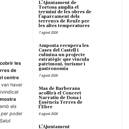
L’Ajuntament de
Tortosa amplia el
termini de les obres de
l’aparcament dels
terrenys de Renfe per
les altes temperatures
7 agost 2026
Amposta recupera les
Cases del Castell i
culmina un projecte
estratègic que vincula
cobrir les
patrimoni, turisme i
gastronomia
erres de
7 agost 2026
l centre
 van haver
Mas de Barberans
ivindicat
acollirà el Concert
Narratiu de Dona i
emostra
Essència Terres de
 amb els
l’Ebre
 per poder
6 agost 2026
Salut
L’Ajuntament