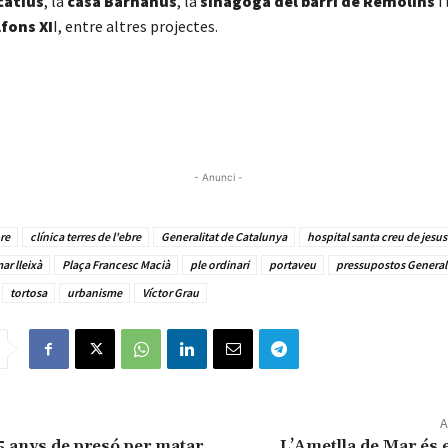
catius
, la
casa Barnahus
, la
sinagoga del barri de Remolins
i 
lfons XI
I, entre altres projectes.
- Anunci -
re
clínica terres de l'ebre
Generalitat de Catalunya
hospital santa creu de jesus
ar lleixà
Plaça Francesc Macià
ple ordinari
portaveu
pressupostos Generali
tortosa
urbanisme
Víctor Grau
A
 anys de presó per matar
L’Ametlla de Mar és 