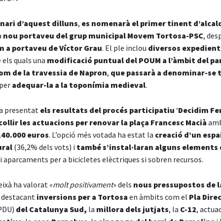
inari d’aquest dilluns
,
es nomenarà el primer tinent d’alcal
a
nou portaveu del grup municipal Movem Tortosa-PSC
, des
m a portaveu de Víctor Grau
. El ple inclou
diversos expedient
e els quals una
modificació puntual del POUM a l’àmbit del pa
om de la travessia de Napron
,
que passarà a denominar-se 
 per
adequar-la a la toponímia medieval
.
ha presentat
els resultats del procés participatiu
‘
Decidim Fe
collir les actuacions per renovar la plaça Francesc Macià
amb
140.000 euros
. L’opció més votada ha estat la
creació d’un espai
ural
(36,2% dels vots) i
també s’instal·laran alguns elements 
 aparcaments per a bicicletes elèctriques si sobren recursos.
ixà ha valorat «
molt positivament
» dels
nous pressupostos de l
, destacant
inversions per a Tortosa
en àmbits com el
Pla Dire
PDU)
del Catalunya Sud,
la
millora dels jutjats
, la
C-12
, actua