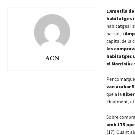
L’Ametlla de
habitatges i
habitatges ini
passat,
i Amp
capital de la
les comprav
habitatges 
ACN
el Montsià
a
Per comarques
van acabar 5
que a la
Riber
Finalment, el
Sobre compra
amb 175 ope
(17). Quant al