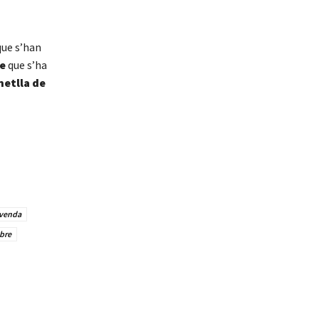
ue s’han
re
que s’ha
metlla de
venda
bre