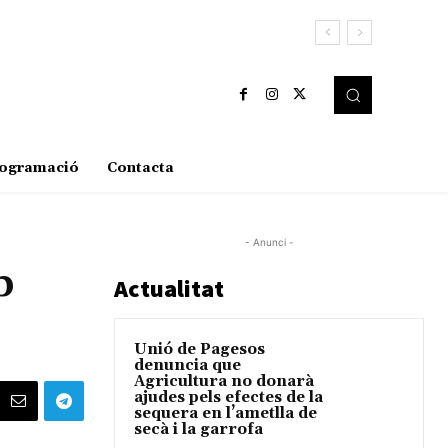
ogramació
Contacta
- Anunci -
b
Actualitat
Unió de Pagesos
denuncia que
Agricultura no donarà
ajudes pels efectes de la
sequera en l’ametlla de
secà i la garrofa