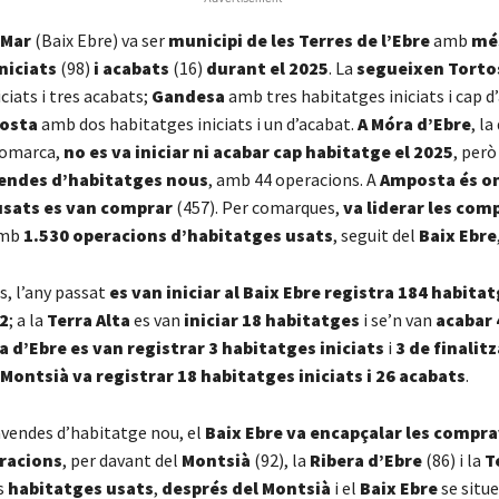
 Mar
(Baix Ebre) va ser
municipi de les Terres de l’Ebre
amb
mé
niciats
(98)
i acabats
(16)
durant el 2025
. La
segueixen Torto
ciats i tres acabats;
Gandesa
amb tres habitatges iniciats i cap d
osta
amb dos habitatges iniciats i un d’acabat.
A Móra d’Ebre
, la
 comarca,
no es va iniciar ni acabar cap habitatge el 2025
, però
endes d’habitatges nous
, amb 44 operacions. A
Amposta és o
usats es van comprar
(457). Per comarques,
va liderar les co
mb
1.530 operacions d’habitatges usats
, seguit del
Baix Ebre
, l’any passat
es van iniciar al Baix Ebre registra 184 habita
2
; a la
Terra Alta
es van
iniciar 18 habitatges
i se’n van
acabar 
a d’Ebre es van registrar 3 habitatges
iniciats
i
3 de finalit
Montsià va registrar 18 habitatges iniciats i 26 acabats
.
vendes d’habitatge nou, el
Baix Ebre va encapçalar les compr
racions
, per davant del
Montsià
(92), la
Ribera d’Ebre
(86) i la
T
s
habitatges usats
,
després del Montsià
i el
Baix Ebre
se situe