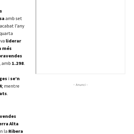
s
sa
amb set
’acabat l’any
 quarta
 va
liderar
n més
mpravendes
, amb
1.298
.
tges
i
se’n
4
; mentre
- Anunci -
zats
.
avendes
erra Alta
n la
Ribera