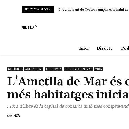
L’Ajuntament de Tortosa amplia el termini de
ÚLTIMA HORA
C
14.3
Amposta
Inici
Directe
Pod
NOTÍCIES
ACTUALITAT
ECONOMIA
TERRES DE L'EBRE
VIDA
L’Ametlla de Mar és 
més habitatges inicia
Móra d'Ebre és la capital de comarca amb més compravenda
per
ACN