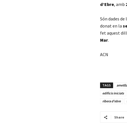
d’Ebre
, amb
Són dades de l
donat en la
se
fet aquest dil
Mar
.
ACN
TAGS
ametll
edificis iniciats
ribera d'ebre
Share