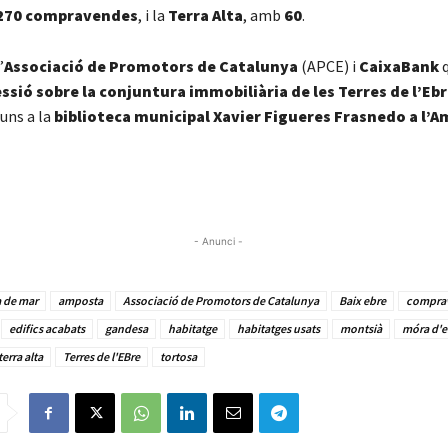
270 compravendes
, i la
Terra Alta
, amb
60
.
’
Associació de Promotors de Catalunya
(APCE) i
CaixaBank
q
ssió sobre la conjuntura immobiliària de les Terres de l’Eb
luns a la
biblioteca municipal Xavier Figueres Frasnedo a l’A
- Anunci -
a de mar
amposta
Associació de Promotors de Catalunya
Baix ebre
compra
edifics acabats
gandesa
habitatge
habitatges usats
montsià
móra d'e
terra alta
Terres de l'EBre
tortosa