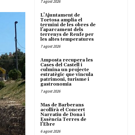
7 agost 2026
L’Ajuntament de
Tortosa amplia el
termini de les obres de
l’aparcament dels
terrenys de Renfe per
les altes temperatures
7 agost 2026
Amposta recupera les
Cases del Castell i
culmina un projecte
estratègic que vincula
patrimoni, turisme i
gastronomia
7 agost 2026
Mas de Barberans
acollirà el Concert
Narratiu de Dona i
Essència Terres de
l’Ebre
6 agost 2026