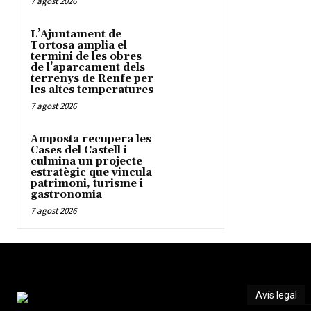
7 agost 2026
L’Ajuntament de
Tortosa amplia el
termini de les obres
de l’aparcament dels
terrenys de Renfe per
les altes temperatures
7 agost 2026
Amposta recupera les
Cases del Castell i
culmina un projecte
estratègic que vincula
patrimoni, turisme i
gastronomia
7 agost 2026
Avís legal