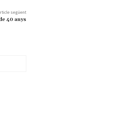
rticle següent
de 40 anys