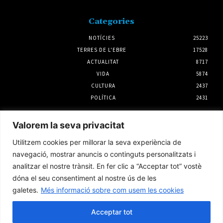
Categories
NOTÍCIES
25223
TERRES DE L'EBRE
17528
ACTUALITAT
8717
VIDA
5874
CULTURA
2437
POLÍTICA
2431
Notícies
Valorem la seva privacitat
Francesc Barbero repetirà com a candidat
Utilitzem cookies per millorar la seva experiència de
d’ERC – Entesa per Flix a les municipals del
2027
navegació, mostrar anuncis o continguts personalitzats i
3 agost 2026
analitzar el nostre trànsit. En fer clic a “Acceptar tot” vostè
dóna el seu consentiment al nostre ús de les
galetes.
Més informació sobre com usem les cookies
L’Ampolla programa una agenda estiuenca
per a tots els públics del 5 al 9 d’agost
Acceptar tot
5 agost 2026