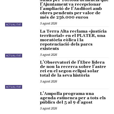
Junts per Tortosa denuncia que
l’Ajuntament va recepcionar
l’ampliació de l’Auditori amb
obres pendents per valor de
més de 256.000 euros
5 agost 2026
ACTUALITAT
La Terra Alta reclama «justícia
territorial» en el PLATER, una
moratòria eòlica i la
repotenciació dels parcs
existents
5 agost 2026
ACTUALITAT
L’Observatori de l’Ebre lidera
de nou la recerca sobre l’astre
rei en el segon eclipsi solar
total de la seva història
5 agost 2026
ACTUALITAT
L’Ampolla programa una
agenda estiuenca per a tots els
públics del 5 al 9 d’agost
5 agost 2026