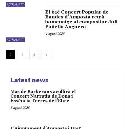
ACTUALITAT
El 61è Concert Popular de
Bandes d’Amposta retrà
homenatge al compositor Juli
Pañella Anguera
4 agost 2026
ACTUALITAT
1
2
3
Latest news
Mas de Barberans acollirà el
Concert Narratiu de Dona i
Essència Terres de l’Ebre
6 agost 2026
L’Ajuntament d’Amposta i UGT