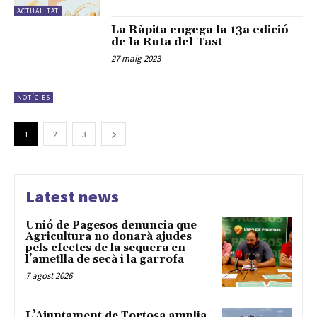
ACTUALITAT
La Ràpita engega la 13a edició
de la Ruta del Tast
27 maig 2023
NOTÍCIES
1
2
3
Latest news
Unió de Pagesos denuncia que
Agricultura no donarà ajudes
pels efectes de la sequera en
l’ametlla de secà i la garrofa
7 agost 2026
L’Ajuntament de Tortosa amplia