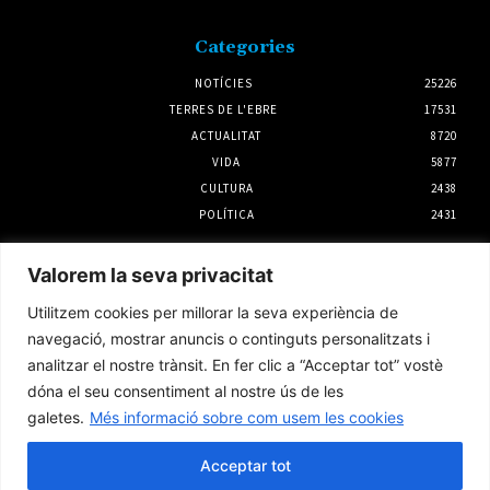
Categories
NOTÍCIES
25226
TERRES DE L'EBRE
17531
ACTUALITAT
8720
VIDA
5877
CULTURA
2438
POLÍTICA
2431
Notícies
Valorem la seva privacitat
SomRuralitats invertirà 3 milions d’euros
Utilitzem cookies per millorar la seva experiència de
per impulsar la repoblació i la silvopastura a
les Terres de l’Ebre
navegació, mostrar anuncis o continguts personalitzats i
6 agost 2026
analitzar el nostre trànsit. En fer clic a “Acceptar tot” vostè
dóna el seu consentiment al nostre ús de les
galetes.
Més informació sobre com usem les cookies
Quina canya, la canya
3 agost 2026
Acceptar tot