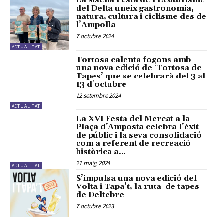
La sisena Festa de l’Ecoturisme
del Delta uneix gastronomia,
natura, cultura i ciclisme des de
l’Ampolla
7 octubre 2024
ACTUALITAT
Tortosa calenta fogons amb
una nova edició de ‘Tortosa de
Tapes’ que se celebrarà del 3 al
13 d’octubre
12 setembre 2024
ACTUALITAT
La XVI Festa del Mercat a la
Plaça d’Amposta celebra l’èxit
de públic i la seva consolidació
com a referent de recreació
històrica a...
21 maig 2024
ACTUALITAT
S’impulsa una nova edició del
Volta i Tapa’t, la ruta de tapes
de Deltebre
7 octubre 2023