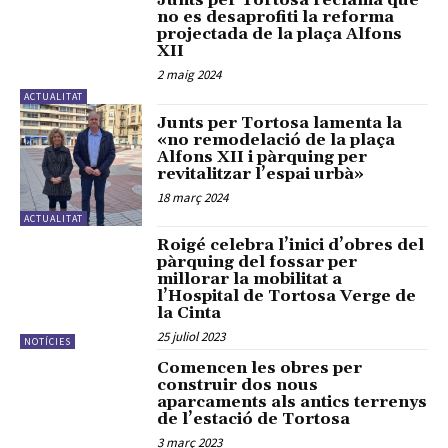
Junts per Tortosa reclama que
no es desaprofiti la reforma
projectada de la plaça Alfons
XII
2 maig 2024
ACTUALITAT
Junts per Tortosa lamenta la
«no remodelació de la plaça
Alfons XII i pàrquing per
revitalitzar l’espai urbà»
18 març 2024
ACTUALITAT
Roigé celebra l’inici d’obres del
pàrquing del fossar per
millorar la mobilitat a
l’Hospital de Tortosa Verge de
la Cinta
25 juliol 2023
NOTÍCIES
Comencen les obres per
construir dos nous
aparcaments als antics terrenys
de l’estació de Tortosa
3 març 2023