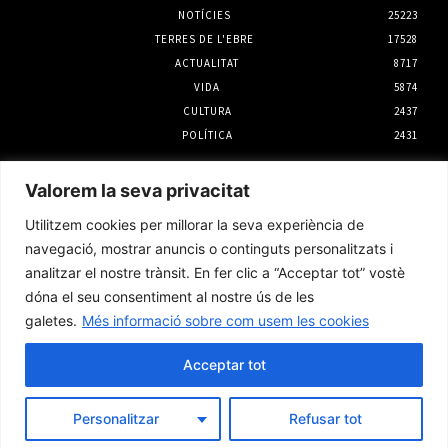
NOTÍCIES
25223
TERRES DE L'EBRE
17528
ACTUALITAT
8717
VIDA
5874
CULTURA
2437
POLÍTICA
2431
Notícies
Valorem la seva privacitat
Tortosa organitza un programa d’activitats
Utilitzem cookies per millorar la seva experiència de
al fortí d’Orleans per a la tarda de l’eclipsi
solar
navegació, mostrar anuncis o continguts personalitzats i
4 agost 2026
analitzar el nostre trànsit. En fer clic a “Acceptar tot” vostè
dóna el seu consentiment al nostre ús de les
galetes.
Més informació sobre com usem les cookies
La rehabilitació el primer semestre a la
demarcació de l’Ebre creix un 45%
Acceptar tot
4 agost 2026
Personalitzar
Refusar tot