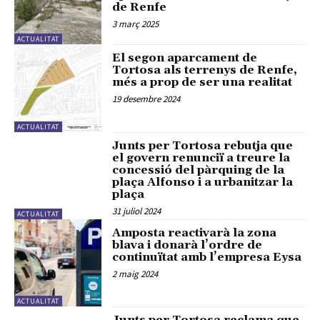
de Renfe
3 març 2025
ACTUALITAT
El segon aparcament de
Tortosa als terrenys de Renfe,
més a prop de ser una realitat
19 desembre 2024
ACTUALITAT
Junts per Tortosa rebutja que
el govern renunciï a treure la
concessió del pàrquing de la
plaça Alfonso i a urbanitzar la
plaça
31 juliol 2024
ACTUALITAT
Amposta reactivarà la zona
blava i donarà l’ordre de
continuïtat amb l’empresa Eysa
2 maig 2024
ACTUALITAT