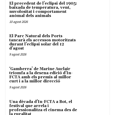
El precedent de l’eclipsi del 1905:
baixada de temperatura, vent,
nuvolositat i comportament
anòmal dels animals
10 agost 2026
El Parc Natural dels Ports
tancarà els accessos motoritzats
durant l’eclipsi solar del 12
d’agost
9 agost 2026
‘Gamberra’ de Marine Auclair
triomfa a la desena edició d’In-
FCTA amb els premis al millor
curt i a la millor direcció
9 agost 2026
Una dècada d’In-FCTA a Bot, el
festival que arrela i
professionalitza el cinema des de
la ruralitat