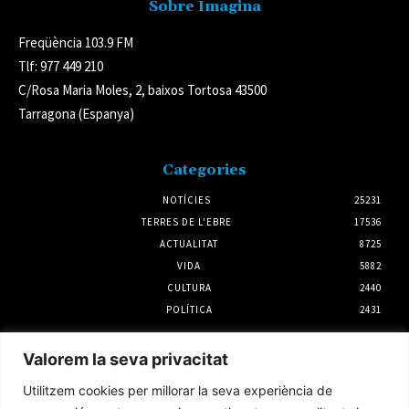
Sobre Imagina
Freqüència 103.9 FM
Tlf: 977 449 210
C/Rosa Maria Moles, 2, baixos Tortosa 43500
Tarragona (Espanya)
Categories
NOTÍCIES
25231
TERRES DE L'EBRE
17536
ACTUALITAT
8725
VIDA
5882
CULTURA
2440
POLÍTICA
2431
Notícies
Valorem la seva privacitat
SomRuralitats invertirà 3 milions d’euros
Utilitzem cookies per millorar la seva experiència de
per impulsar la repoblació i la silvopastura a