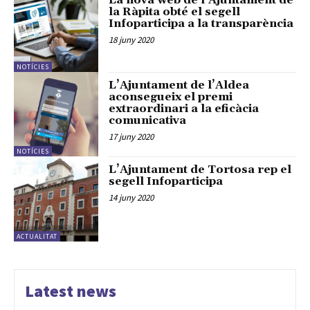
La nova web de l’Ajuntament de
la Ràpita obté el segell
Infoparticipa a la transparència
18 juny 2020
NOTÍCIES
L’Ajuntament de l’Aldea
aconsegueix el premi
extraordinari a la eficàcia
comunicativa
17 juny 2020
NOTÍCIES
L’Ajuntament de Tortosa rep el
segell Infoparticipa
14 juny 2020
ACTUALITAT
Latest news