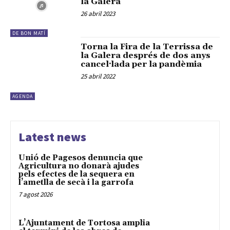
la Galera
26 abril 2023
DE BON MATÍ
Torna la Fira de la Terrissa de
la Galera després de dos anys
cancel·lada per la pandèmia
25 abril 2022
AGENDA
Latest news
Unió de Pagesos denuncia que
Agricultura no donarà ajudes
pels efectes de la sequera en
l’ametlla de secà i la garrofa
7 agost 2026
L’Ajuntament de Tortosa amplia