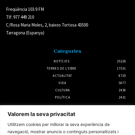
Freqüència 103.9 FM
Tlf: 977 449 210
C/Rosa Maria Moles, 2, baixos Tortosa 43500
Tarragona (Espanya)
Categories
NOTÍCIES
25226
TERRES DE L'EBRE
17531
ACTUALITAT
8720
VIDA
5877
CULTURA
2438
POLÍTICA
2431
Notícies
Valorem la seva privacitat
SomRuralitats invertirà 3 milions d’euros
Utilitzem cookies per millorar la seva experiència de
per impulsar la repoblació i la silvopastura a
les Terres de l’Ebre
navegació, mostrar anuncis o continguts personalitzats i