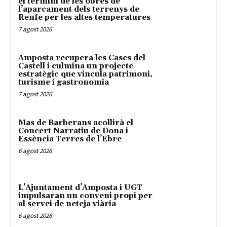
el termini de les obres de
l’aparcament dels terrenys de
Renfe per les altes temperatures
7 agost 2026
Amposta recupera les Cases del
Castell i culmina un projecte
estratègic que vincula patrimoni,
turisme i gastronomia
7 agost 2026
Mas de Barberans acollirà el
Concert Narratiu de Dona i
Essència Terres de l’Ebre
6 agost 2026
L’Ajuntament d’Amposta i UGT
impulsaran un conveni propi per
al servei de neteja viària
6 agost 2026