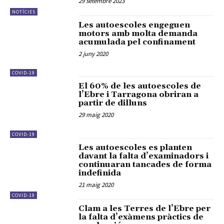
29 setembre 2023
NOTÍCIES
Les autoescoles engeguen
motors amb molta demanda
acumulada pel confinament
2 juny 2020
COVID-19
El 60% de les autoescoles de
l’Ebre i Tarragona obriran a
partir de dilluns
29 maig 2020
COVID-19
Les autoescoles es planten
davant la falta d’examinadors i
continuaran tancades de forma
indefinida
21 maig 2020
COVID-19
Clam a les Terres de l’Ebre per
la falta d’exàmens pràctics de