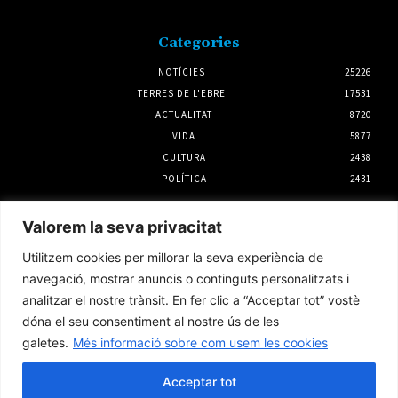
Categories
NOTÍCIES
25226
TERRES DE L'EBRE
17531
ACTUALITAT
8720
VIDA
5877
CULTURA
2438
POLÍTICA
2431
Notícies
Valorem la seva privacitat
La rehabilitació el primer semestre a la
Utilitzem cookies per millorar la seva experiència de
demarcació de l’Ebre creix un 45%
navegació, mostrar anuncis o continguts personalitzats i
4 agost 2026
analitzar el nostre trànsit. En fer clic a “Acceptar tot” vostè
dóna el seu consentiment al nostre ús de les
galetes.
Més informació sobre com usem les cookies
Unió de Pagesos denuncia que Agricultura
no donarà ajudes pels efectes de la sequera
en l’ametlla de secà i la garrofa
Acceptar tot