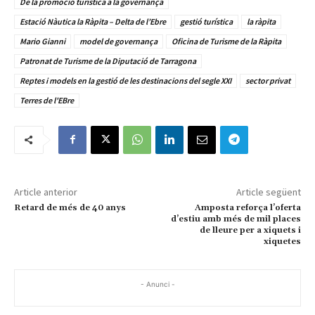
De la promoció turística a la governança
Estació Nàutica la Ràpita – Delta de l’Ebre
gestió turística
la ràpita
Mario Gianni
model de governança
Oficina de Turisme de la Ràpita
Patronat de Turisme de la Diputació de Tarragona
Reptes i models en la gestió de les destinacions del segle XXI
sector privat
Terres de l'EBre
Article anterior
Article següent
Retard de més de 40 anys
Amposta reforça l’oferta
d’estiu amb més de mil places
de lleure per a xiquets i
xiquetes
- Anunci -