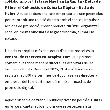
col·laboració de l’
Estació Nàutica La Ràpita – Delta de
l’Ebre
i el
Col·lectiu de Cuina La Ràpita – Delta de
l’Ebre
. Aquestes dues entitats empresarials són peces clau
per mantenir una relació directa amb el sector, impulsar
accions de promoció, crear producte turístic i organitzar
esdeveniments vinculats a la gastronomia, el mar i la
natura.
Un dels exemples més destacats d’aquest model és la
central de reserves enlarapita.com
, que permet
comercialitzar de manera directa les activitats de les
empreses locals. Durant el 2025, l’Estació Nàutica va
registrar 90.000 visites, més de 4.500 reserves directes a
empreses del territori i més d’1 milió d’impactes de
promoció digital.
Aquest sistema de treball publicoprivat ha permès
sumar
esforços
, captar subvencions que reverteixen en la