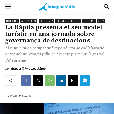
NOTÍCIES
ACTUALITAT
ECONOMIA
TERRES DE L'EBRE
TURISME
VIDA
La Ràpita presenta el seu model
turístic en una jornada sobre
governança de destinacions
El municipi ha compartit l’experiència de col·laboració
entre administració pública i sector privat en la gestió
del turisme
per
Redacció Imagina Ràdio
7 juliol 2026 07:41