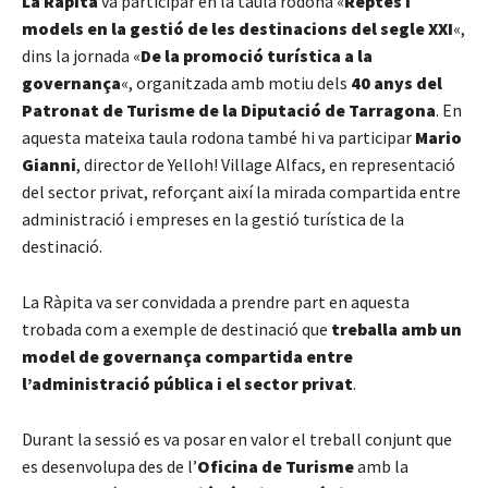
La Ràpita
va participar en la taula rodona «
Reptes i
models en la gestió de les destinacions del segle XXI
«,
dins la jornada «
De la promoció turística a la
governança
«, organitzada amb motiu dels
40 anys del
Patronat de Turisme de la Diputació de Tarragona
. En
aquesta mateixa taula rodona també hi va participar
Mario
Gianni
, director de Yelloh! Village Alfacs, en representació
del sector privat, reforçant així la mirada compartida entre
administració i empreses en la gestió turística de la
destinació.
La Ràpita va ser convidada a prendre part en aquesta
trobada com a exemple de destinació que
treballa amb un
model de governança compartida entre
l’administració pública i el sector privat
.
Durant la sessió es va posar en valor el treball conjunt que
es desenvolupa des de l’
Oficina de Turisme
amb la