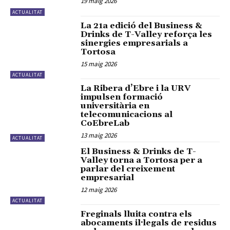
19 maig 2026
ACTUALITAT
La 21a edició del Business &
Drinks de T-Valley reforça les
sinergies empresarials a
Tortosa
15 maig 2026
ACTUALITAT
La Ribera d’Ebre i la URV
impulsen formació
universitària en
telecomunicacions al
CoEbreLab
13 maig 2026
ACTUALITAT
El Business & Drinks de T-
Valley torna a Tortosa per a
parlar del creixement
empresarial
12 maig 2026
ACTUALITAT
Freginals lluita contra els
abocaments il·legals de residus