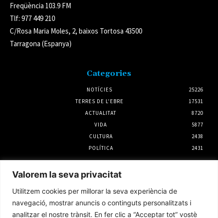
Freqüència 103.9 FM
Tlf: 977 449 210
C/Rosa Maria Moles, 2, baixos Tortosa 43500
Tarragona (Espanya)
Categories
NOTÍCIES
25226
TERRES DE L'EBRE
17531
ACTUALITAT
8720
VIDA
5877
CULTURA
2438
POLÍTICA
2431
Notícies
Valorem la seva privacitat
L’Ajuntament d’Amposta i UGT impulsaran
Utilitzem cookies per millorar la seva experiència de
un conveni propi per al servei de neteja
viària
navegació, mostrar anuncis o continguts personalitzats i
6 agost 2026
analitzar el nostre trànsit. En fer clic a “Acceptar tot” vostè