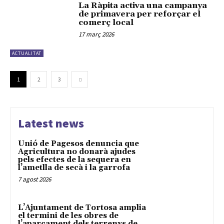
La Ràpita activa una campanya
de primavera per reforçar el
comerç local
17 març 2026
ACTUALITAT
1
2
3
Latest news
Unió de Pagesos denuncia que
Agricultura no donarà ajudes
pels efectes de la sequera en
l’ametlla de secà i la garrofa
7 agost 2026
L’Ajuntament de Tortosa amplia
el termini de les obres de
l’aparcament dels terrenys de