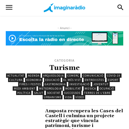
- Anunci -
CATEGORIA
Turisme
ACTUALITAT
AGENDA
ARQUEOLOGIA
COMERÇ
COMUNICACIÓ
COVID-19
CULTURA
ECONOMIA
EDUCACIÓ
EL MÉS VIST
ENTREVISTES
ESPORT
FIRES I FESTES
GASTRONOMIA
INVESTIGACIÓ
JOVENTUT
MEDI AMBIENT
METEOROLOGIA
MOBILITAT
MÚSICA
OCUPACIÓ
POLÍTICA
SALUT
SOCIETAT
SUCCESSOS
TERRES DE L'EBRE
URBANISME
VIDA
VÍDEO
Amposta recupera les Cases del
Castell i culmina un projecte
estratègic que vincula
patrimoni, turisme i