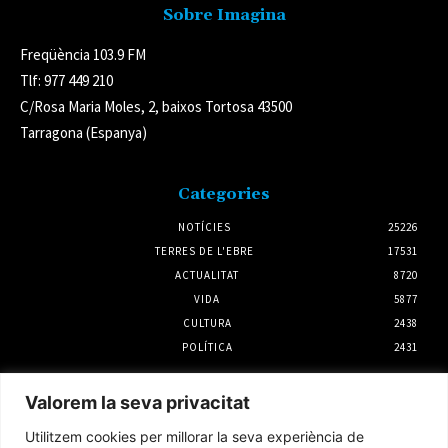
Sobre Imagina
Freqüència 103.9 FM
Tlf: 977 449 210
C/Rosa Maria Moles, 2, baixos Tortosa 43500
Tarragona (Espanya)
Categories
NOTÍCIES
25226
TERRES DE L'EBRE
17531
ACTUALITAT
8720
VIDA
5877
CULTURA
2438
POLÍTICA
2431
Notícies
Valorem la seva privacitat
Regular el vehicle privat té el suport dels
Utilitzem cookies per millorar la seva experiència de
turistes del delta de l’Ebre si beneficia l’espai