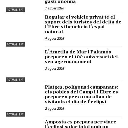
gastronomia
7 agost 2026
ACTUALITAT
Regular el vehicle privat té el
suport dels turistes del delta de
l’Ebre si beneficia l’espai
natural
4 agost 2026
ACTUALITAT
L’Ametlla de Mar i Palamós
preparen el 10è aniversari del
seu agermanament
3 agost 2026
ACTUALITAT
Platges, polígons i campanars:
els pobles del Camp i l’Ebre es
preparen per a una allau de
visitants el dia de l’eclipsi
2 agost 2026
ACTUALITAT
Amposta es prepara per viure
l’eclipsi solar total amb un