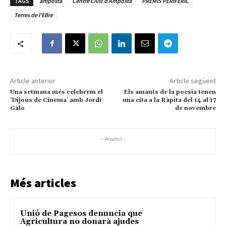
TAGS
amposta
Centre Cívic d’Amposta
PREMIS PERIFÈRIC
Terres de l'EBre
Article anterior
Article següent
Una setmana més celebrem el
Els amants de la poesia tenen
‘Dijous de Cinema’ amb Jordi
una cita a la Ràpita del 14 al 17
Galo
de novembre
- Anunci -
Més articles
Unió de Pagesos denuncia que
Agricultura no donarà ajudes