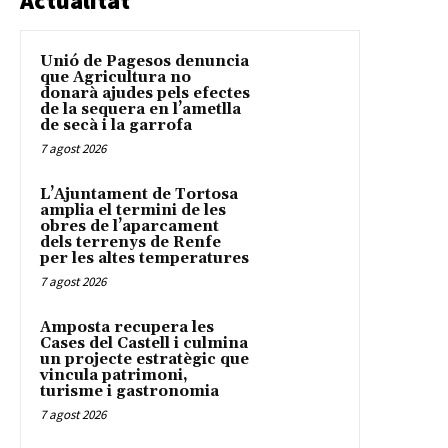
Actualitat
Unió de Pagesos denuncia
que Agricultura no
donarà ajudes pels efectes
de la sequera en l’ametlla
de secà i la garrofa
7 agost 2026
L’Ajuntament de Tortosa
amplia el termini de les
obres de l’aparcament
dels terrenys de Renfe
per les altes temperatures
7 agost 2026
Amposta recupera les
Cases del Castell i culmina
un projecte estratègic que
vincula patrimoni,
turisme i gastronomia
7 agost 2026