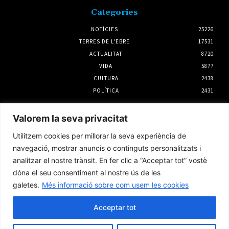
Categories
NOTÍCIES
25226
TERRES DE L'EBRE
17531
ACTUALITAT
8720
VIDA
5877
CULTURA
2438
POLÍTICA
2431
Notícies
Valorem la seva privacitat
Rasquera dona el tret de sortida a la Festa
Utilitzem cookies per millorar la seva experiència de
Major de l’1 al 5 d’agost
navegació, mostrar anuncis o continguts personalitzats i
31 juliol 2026
analitzar el nostre trànsit. En fer clic a “Acceptar tot” vostè
dóna el seu consentiment al nostre ús de les
galetes.
Més informació sobre com usem les cookies
Calia que passés a Tortosa
2 agost 2026
Acceptar tot