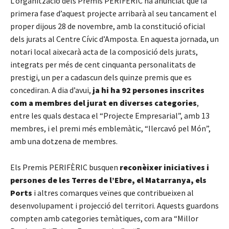
L’organització dels Premis PERIFÈRIC ha anunciat que la
primera fase d’aquest projecte arribarà al seu tancament el
proper dijous 28 de novembre, amb la constitució oficial
dels jurats al Centre Cívic d’Amposta. En aquesta jornada, un
notari local aixecarà acta de la composició dels jurats,
integrats per més de cent cinquanta personalitats de
prestigi, un per a cadascun dels quinze premis que es
concediran. A dia d’avui,
ja hi ha 92 persones inscrites
com a membres del jurat en diverses categories
,
entre les quals destaca el “Projecte Empresarial”, amb 13
membres, i el premi més emblemàtic, “Ilercavó pel Món”,
amb una dotzena de membres.
Els Premis PERIFÈRIC busquen
reconèixer iniciatives i
persones de les Terres de l’Ebre, el Matarranya, els
Ports
i altres comarques veïnes que contribueixen al
desenvolupament i projecció del territori. Aquests guardons
compten amb categories temàtiques, com ara “Millor