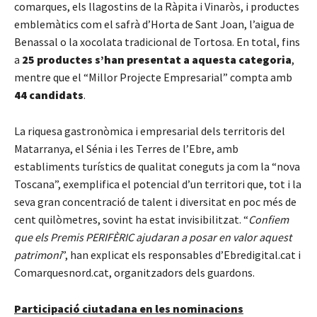
comarques, els llagostins de la Ràpita i Vinaròs, i productes
emblemàtics com el safrà d’Horta de Sant Joan, l’aigua de
Benassal o la xocolata tradicional de Tortosa. En total, fins
a
25 productes s’han presentat a aquesta categoria
,
mentre que el “Millor Projecte Empresarial” compta amb
44 candidats
.
La riquesa gastronòmica i empresarial dels territoris del
Matarranya, el Sénia i les Terres de l’Ebre, amb
establiments turístics de qualitat coneguts ja com la “nova
Toscana”, exemplifica el potencial d’un territori que, tot i la
seva gran concentració de talent i diversitat en poc més de
cent quilòmetres, sovint ha estat invisibilitzat. “
Confiem
que els Premis PERIFÈRIC ajudaran a posar en valor aquest
patrimoni
”, han explicat els responsables d’Ebredigital.cat i
Comarquesnord.cat, organitzadors dels guardons.
Participació ciutadana en les nominacions