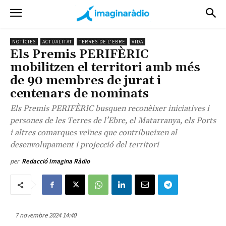
NOTÍCIES
ACTUALITAT
TERRES DE L'EBRE
VIDA
Els Premis PERIFÈRIC
mobilitzen el territori amb més
de 90 membres de jurat i
centenars de nominats
Els Premis PERIFÈRIC busquen reconèixer iniciatives i
persones de les Terres de l’Ebre, el Matarranya, els Ports
i altres comarques veïnes que contribueixen al
desenvolupament i projecció del territori
per
Redacció Imagina Ràdio
7 novembre 2024 14:40