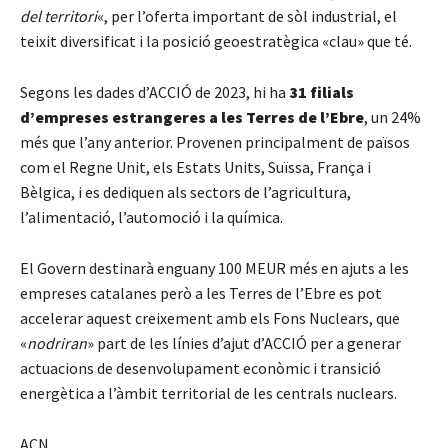
del territori
«, per l’oferta important de sòl industrial, el
teixit diversificat i la posició geoestratègica «clau» que té.
Segons les dades d’ACCIÓ de 2023, hi ha
31 filials
d’empreses estrangeres a les Terres de l’Ebre
, un 24%
més que l’any anterior. Provenen principalment de països
com el Regne Unit, els Estats Units, Suïssa, França i
Bèlgica, i es dediquen als sectors de l’agricultura,
l’alimentació, l’automoció i la química.
El Govern destinarà enguany 100 MEUR més en ajuts a les
empreses catalanes però a les Terres de l’Ebre es pot
accelerar aquest creixement amb els Fons Nuclears, que
«
nodriran
» part de les línies d’ajut d’ACCIÓ per a generar
actuacions de desenvolupament econòmic i transició
energètica a l’àmbit territorial de les centrals nuclears.
ACN