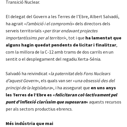
Transició Nuclear.
El delegat del Govern a les Terres de l’Ebre, Albert Salvadó,
ha agraït «
l’ambició i el compromís
» dels directors dels
serveis territorials «
per tirar endavant projectes
importantíssims per al territori
«, tot i que
ha lamentat que
alguns hagin quedat pendents de licitar i finalitzar
,
com la millora de la C-12 amb trams de dos carrils en un
sentit o el desplegament del regadiu Xerta-Sénia.
Salvadó ha reivindicat «
la paternitat dels Fons Nuclears
d’aquest Govern
«, els quals van ser «
una obsessió des del
principi de la legislatura
«, i ha assegurat que
en uns anys
les Terres de l’Ebre es «
felicitaran col·lectivament pel
punt d’inflexió claríssim que suposaran
«
aquests recursos
per als sectors productius ebrencs.
Més indústria que mai