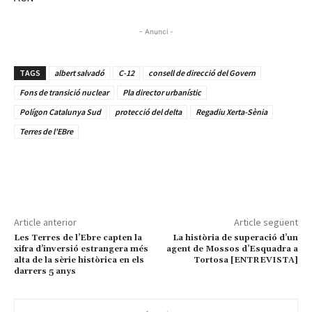
- Anunci -
TAGS
albert salvadó
C-12
consell de direcció del Govern
Fons de transició nuclear
Pla director urbanístic
Polígon Catalunya Sud
protecció del delta
Regadiu Xerta-Sènia
Terres de l'EBre
Article anterior
Article següent
Les Terres de l’Ebre capten la
La història de superació d’un
xifra d’inversió estrangera més
agent de Mossos d’Esquadra a
alta de la sèrie històrica en els
Tortosa [ENTREVISTA]
darrers 5 anys