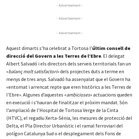
- Advertisement -
- Advertisement -
- Advertisement -
Aquest dimarts s’ha celebrat a Tortosa l’
últim consell de
direcció del Govern a les Terres de l’Ebre
. El delegat
Albert Salvadó i els directors dels serveis territorials fan un
«
balanç molt satisfactori
» dels projectes duts a terme en
menys de tres anys. Salvadó ha assenyalat que el Govern ha
«entomat i arrencat repte que eren històrics a les Terres de
l’Ebre». Algunes d’aquestes «
ambicioses
» actuacions queden
en execució i s’hauran de finalitzar el pròxim mandat. Són
l’ampliació de l’Hospital de Tortosa Verge de la Cinta
(HTVC), el regadiu Xerta-Sénia, les mesures de protecció del
Delta, el Pla Director Urbanístic i el ramal ferroviari del
polígon Catalunya Sud o el desplegament dels Fons de