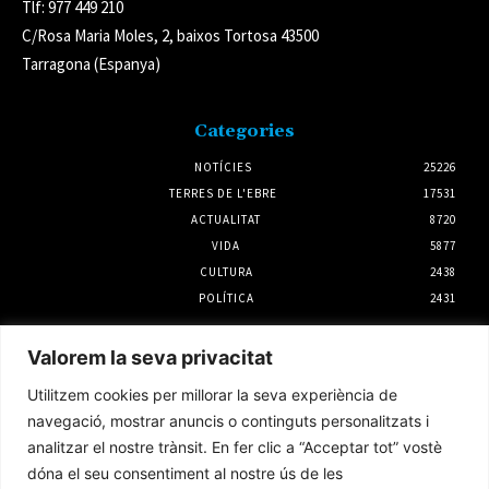
Tlf: 977 449 210
C/Rosa Maria Moles, 2, baixos Tortosa 43500
Tarragona (Espanya)
Categories
NOTÍCIES
25226
TERRES DE L'EBRE
17531
ACTUALITAT
8720
VIDA
5877
CULTURA
2438
POLÍTICA
2431
Notícies
Valorem la seva privacitat
La rehabilitació el primer semestre a la
Utilitzem cookies per millorar la seva experiència de
demarcació de l’Ebre creix un 45%
navegació, mostrar anuncis o continguts personalitzats i
4 agost 2026
analitzar el nostre trànsit. En fer clic a “Acceptar tot” vostè
dóna el seu consentiment al nostre ús de les