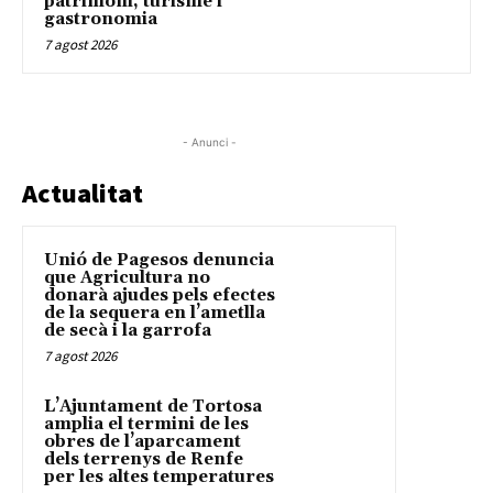
patrimoni, turisme i
gastronomia
7 agost 2026
- Anunci -
Actualitat
Unió de Pagesos denuncia
que Agricultura no
donarà ajudes pels efectes
de la sequera en l’ametlla
de secà i la garrofa
7 agost 2026
L’Ajuntament de Tortosa
amplia el termini de les
obres de l’aparcament
dels terrenys de Renfe
per les altes temperatures