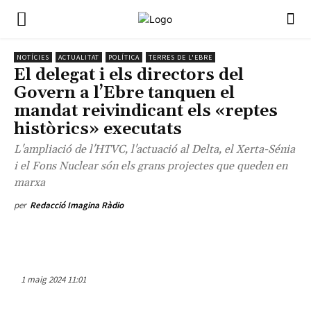
NOTÍCIES
ACTUALITAT
POLÍTICA
TERRES DE L'EBRE
El delegat i els directors del
Govern a l’Ebre tanquen el
mandat reivindicant els «reptes
històrics» executats
L'ampliació de l'HTVC, l'actuació al Delta, el Xerta-Sénia
i el Fons Nuclear són els grans projectes que queden en
marxa
per
Redacció Imagina Ràdio
1 maig 2024 11:01