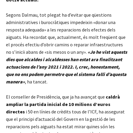
Segons Dalmau, tot plegat ha d’evitar que qüestions
administratives i burocràtiques impedeixin «donar una
resposta adequada» a les reparacions dels efectes dels
aiguats. Ha recordat que, actualment, és molt freqüent que
el procés efectiu d’obrir camins o reparar infraestructures
no s’iniciï abans de «sis mesos o un any».
«Jo he vist aquests
dies que alcaldes i alcaldesses han estat ara finalitzant
actuacions de l’any 2021 i 2022. I, crec, honestament,
que no ens podem permetre que el sistema falli d’aquesta
manera»
, ha tancat.
El conseller de Presidència, que ja ha avançat que
caldrà
ampliar la partida inicial de 10 milions d’euros
directes
i 50 en línies de crèdits tous de l’ICF, ha assegurat
que el principi d’actuació del Govern en la gestió de les
reparacions pels aiguats ha estat mirar quines són les