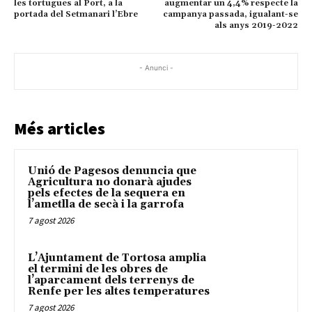
les tortugues al Port, a la
augmentar un 4,4% respecte la
portada del Setmanari l’Ebre
campanya passada, igualant-se
als anys 2019-2022
- Anunci -
Més articles
Unió de Pagesos denuncia que
Agricultura no donarà ajudes
pels efectes de la sequera en
l’ametlla de secà i la garrofa
7 agost 2026
L’Ajuntament de Tortosa amplia
el termini de les obres de
l’aparcament dels terrenys de
Renfe per les altes temperatures
7 agost 2026