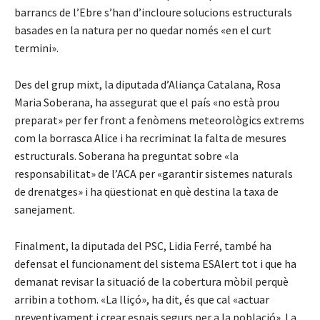
barrancs de l’Ebre s’han d’incloure solucions estructurals
basades en la natura per no quedar només «en el curt
termini».
Des del grup mixt, la diputada d’Aliança Catalana, Rosa
Maria Soberana, ha assegurat que el país «no està prou
preparat» per fer front a fenòmens meteorològics extrems
com la borrasca Alice i ha recriminat la falta de mesures
estructurals. Soberana ha preguntat sobre «la
responsabilitat» de l’ACA per «garantir sistemes naturals
de drenatges» i ha qüestionat en què destina la taxa de
sanejament.
Finalment, la diputada del PSC, Lidia Ferré, també ha
defensat el funcionament del sistema ESAlert tot i que ha
demanat revisar la situació de la cobertura mòbil perquè
arribin a tothom. «La lliçó», ha dit, és que cal «actuar
preventivament i crear espais segurs per a la població». La