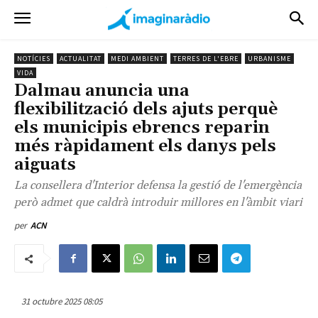
NOTÍCIES
ACTUALITAT
MEDI AMBIENT
TERRES DE L'EBRE
URBANISME
VIDA
Dalmau anuncia una
flexibilització dels ajuts perquè
els municipis ebrencs reparin
més ràpidament els danys pels
aiguats
La consellera d'Interior defensa la gestió de l'emergència
però admet que caldrà introduir millores en l'àmbit viari
per
ACN
31 octubre 2025 08:05