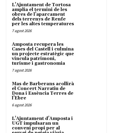
L’Ajuntament de Tortosa
amplia el termini de les
obres de l’aparcament
dels terrenys de Renfe
per les altes temperatures
7 agost 2026
Amposta recupera les
Cases del Castell i culmina
un projecte estratègic que
vincula patrimoni,
turisme i gastronomia
7 agost 2026
Mas de Barberans acollirà
el Concert Narratiu de
Dona i Essència Terres de
l’Ebre
6 agost 2026
L’Ajuntament d’Amposta i
UGT impulsaran un
conveni propi per al
servei de neteja viària