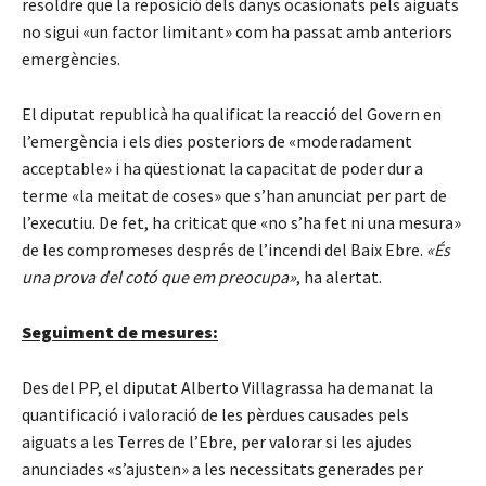
resoldre que la reposició dels danys ocasionats pels aiguats
no sigui «un factor limitant» com ha passat amb anteriors
emergències.
El diputat republicà ha qualificat la reacció del Govern en
l’emergència i els dies posteriors de «moderadament
acceptable» i ha qüestionat la capacitat de poder dur a
terme «la meitat de coses» que s’han anunciat per part de
l’executiu. De fet, ha criticat que «no s’ha fet ni una mesura»
de les compromeses després de l’incendi del Baix Ebre.
«És
una prova del cotó que em preocupa»
, ha alertat.
Seguiment de mesures:
Des del PP, el diputat Alberto Villagrassa ha demanat la
quantificació i valoració de les pèrdues causades pels
aiguats a les Terres de l’Ebre, per valorar si les ajudes
anunciades «s’ajusten» a les necessitats generades per