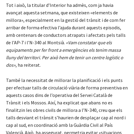
Tot i això, la titular d’Interior ha admès, com ja havia
avançat aquesta setmana, que existeixen «elements de
millora», especialment en la gestió del trànsit i de com fer
arribar de forma efectiva l’ajuda durant aquests episodis,
amb centenars de conductors atrapats i afectats pels talls
de l’AP-7 i l’N-340 al Montsià.
«Vam constatar que els
equipaments per fer front a emergències els tenim massa
lluny del territori. Per això hem de tenir un centre logístic o
dos»
, ha reiterat.
També la necessitat de millorar la planificació i els punts
per efectuar talls de circulació viària de forma preventiva en
aquests casos dins de l’operativa del Servei Català de
Trànsit i els Mossos. Així, ha explicat que abans no es
finalitzin les obres civils de millora a l’N-340, creu que els
talls desviant el trànsit s’haurien de desplaçar cap al nord i
cap al sud, en coordinació amb la Guàrdia Civil al País
Valencià. Això, ha assegurat, permetria evitar «situacions