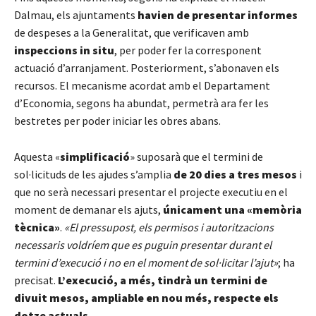
Dalmau, els ajuntaments
havien de presentar informes
de despeses a la Generalitat, que verificaven amb
inspeccions in situ
, per poder fer la corresponent
actuació d’arranjament. Posteriorment, s’abonaven els
recursos. El mecanisme acordat amb el Departament
d’Economia, segons ha abundat, permetrà ara fer les
bestretes per poder iniciar les obres abans.
Aquesta «
simplificació
» suposarà que el termini de
sol·licituds de les ajudes s’amplia
de 20 dies a tres mesos
i
que no serà necessari presentar el projecte executiu en el
moment de demanar els ajuts,
únicament una «memòria
tècnica»
.
«El pressupost, els permisos i autoritzacions
necessaris voldríem que es puguin presentar durant el
termini d’execució i no en el moment de sol·licitar l’ajut»
; ha
precisat.
L’execució, a més, tindrà un termini de
divuit mesos, ampliable en nou més, respecte els
dotze actuals.