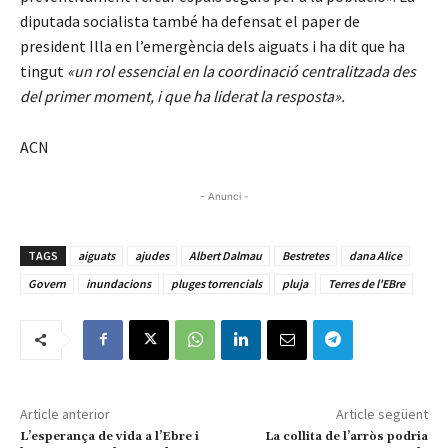
diputada socialista també ha defensat el paper de
president Illa en l’emergència dels aiguats i ha dit que ha
tingut
«un rol essencial en la coordinació centralitzada des
del primer moment, i que ha liderat la resposta».
ACN
- Anunci -
TAGS
aiguats
ajudes
Albert Dalmau
Bestretes
dana Alice
Govern
inundacions
pluges torrencials
pluja
Terres de l'EBre
Article anterior
Article següent
L’esperança de vida a l’Ebre i
La collita de l’arròs podria