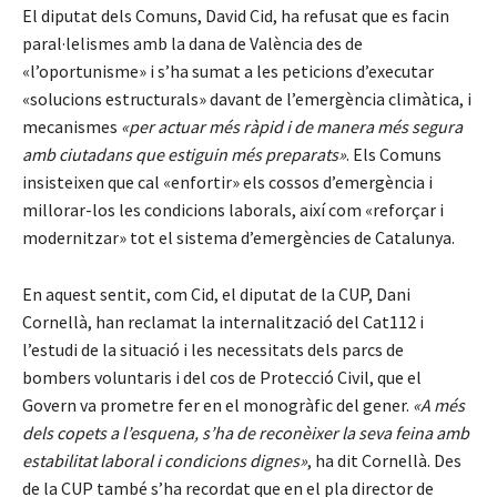
El diputat dels Comuns, David Cid, ha refusat que es facin
paral·lelismes amb la dana de València des de
«l’oportunisme» i s’ha sumat a les peticions d’executar
«solucions estructurals» davant de l’emergència climàtica, i
mecanismes
«per actuar més ràpid i de manera més segura
amb ciutadans que estiguin més preparats»
. Els Comuns
insisteixen que cal «enfortir» els cossos d’emergència i
millorar-los les condicions laborals, així com «reforçar i
modernitzar» tot el sistema d’emergències de Catalunya.
En aquest sentit, com Cid, el diputat de la CUP, Dani
Cornellà, han reclamat la internalització del Cat112 i
l’estudi de la situació i les necessitats dels parcs de
bombers voluntaris i del cos de Protecció Civil, que el
Govern va prometre fer en el monogràfic del gener.
«A més
dels copets a l’esquena, s’ha de reconèixer la seva feina amb
estabilitat laboral i condicions dignes»
, ha dit Cornellà. Des
de la CUP també s’ha recordat que en el pla director de