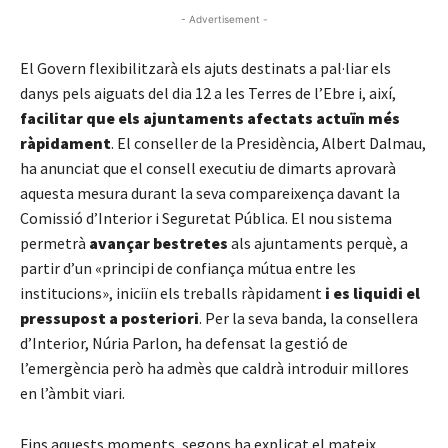
- Advertisement -
El Govern flexibilitzarà els ajuts destinats a pal·liar els
danys pels aiguats del dia 12 a les Terres de l’Ebre i, així,
facilitar que els ajuntaments afectats actuïn més
ràpidament
. El conseller de la Presidència, Albert Dalmau,
ha anunciat que el consell executiu de dimarts aprovarà
aquesta mesura durant la seva compareixença davant la
Comissió d’Interior i Seguretat Pública. El nou sistema
permetrà
avançar bestretes
als ajuntaments perquè, a
partir d’un «principi de confiança mútua entre les
institucions», iniciïn els treballs ràpidament
i es liquidi el
pressupost a posteriori
. Per la seva banda, la consellera
d’Interior, Núria Parlon, ha defensat la gestió de
l’emergència però ha admès que caldrà introduir millores
en l’àmbit viari.
Fins aquests moments, segons ha explicat el mateix