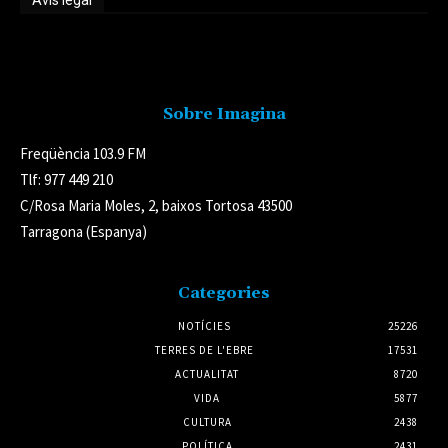
Avís legal
Avís legal
Sobre Imagina
Freqüència 103.9 FM
Tlf: 977 449 210
C/Rosa Maria Moles, 2, baixos Tortosa 43500
Tarragona (Espanya)
Categories
NOTÍCIES
25226
TERRES DE L'EBRE
17531
ACTUALITAT
8720
VIDA
5877
CULTURA
2438
POLÍTICA
2431