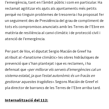
l’emergència, tant en l’àmbit públic i com en particular. Ha
reclamat agilitzar els ajuts als ajuntaments més petits
perquè no tinguin problemes de tresoreria i ha proposat fer
un seguiment des de Presidència del grau de compliment de
tots els compromisos anunciats amb les Terres de l’Ebre en
matèria de resiliència al canvi climàtic i de protecció civil i
atenció de l’emergència.
Per part de Vox, el diputat Sergio Macián de Greef ha
atribuït al «fanatisme climàtic» les obres hidràuliques de
prevenció que s’han plantejat i que es reclamen, i ha
defensat que
«per millorar els serveis d’emergències cal un
sistema estatal, ja que l’estat autonòmic és un fracàs en
gestionar aquestes tragèdies»
. Segons Macián de Greef el
pla director de barrancs de les Terres de l’Ebre arriba tard.
Internalització del 112: