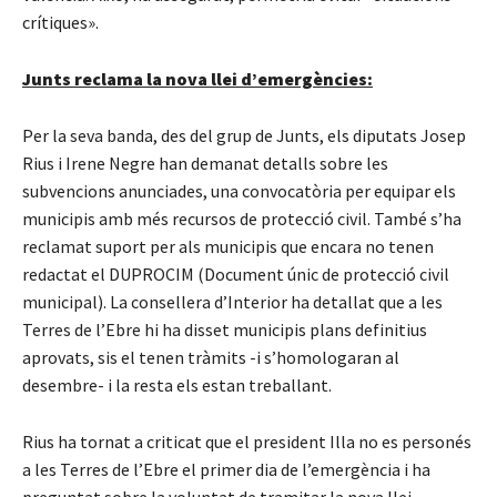
crítiques».
Junts reclama la nova llei d’emergències:
Per la seva banda, des del grup de Junts, els diputats Josep
Rius i Irene Negre han demanat detalls sobre les
subvencions anunciades, una convocatòria per equipar els
municipis amb més recursos de protecció civil. També s’ha
reclamat suport per als municipis que encara no tenen
redactat el DUPROCIM (Document únic de protecció civil
municipal). La consellera d’Interior ha detallat que a les
Terres de l’Ebre hi ha disset municipis plans definitius
aprovats, sis el tenen tràmits -i s’homologaran al
desembre- i la resta els estan treballant.
Rius ha tornat a criticat que el president Illa no es personés
a les Terres de l’Ebre el primer dia de l’emergència i ha
preguntat sobre la voluntat de tramitar la nova llei