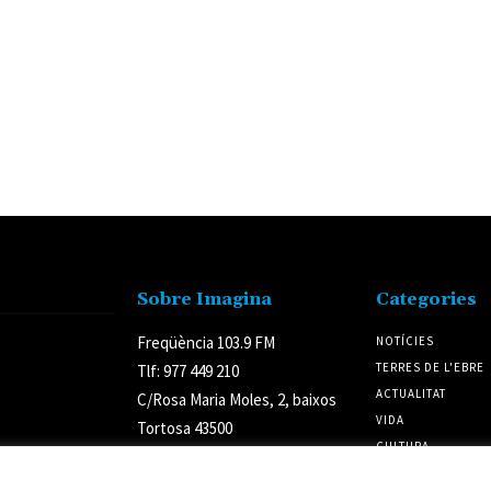
Sobre Imagina
Categories
Freqüència 103.9 FM
NOTÍCIES
TERRES DE L'EBRE
Tlf: 977 449 210
ACTUALITAT
C/Rosa Maria Moles, 2, baixos
VIDA
Tortosa 43500
CULTURA
Tarragona (Espanya)
POLÍTICA