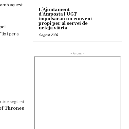
t amb aquest
L’Ajuntament
d’Amposta i UGT
impulsaran un conveni
propi per al servei de
pel
neteja viària
ix i per a
6 agost 2026
- Anunci -
rticle següent
 of Thrones