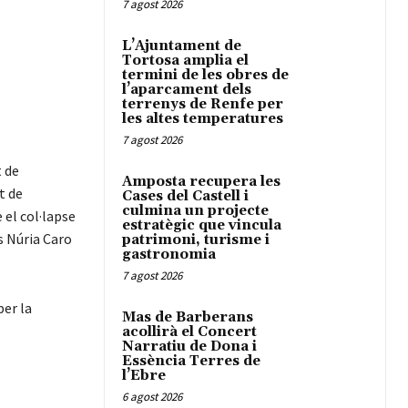
7 agost 2026
L’Ajuntament de
Tortosa amplia el
termini de les obres de
l’aparcament dels
terrenys de Renfe per
les altes temperatures
7 agost 2026
t de
Amposta recupera les
t de
Cases del Castell i
culmina un projecte
 el col·lapse
estratègic que vincula
s Núria Caro
patrimoni, turisme i
gastronomia
7 agost 2026
per la
Mas de Barberans
acollirà el Concert
Narratiu de Dona i
Essència Terres de
l’Ebre
6 agost 2026