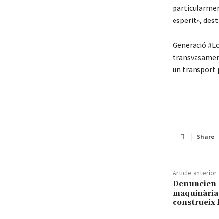
particularmen
esperit», des
Generació #Lo
transvasament,
un transport p
Share
Article anterior
Denuncien d
maquinària 
construeix 