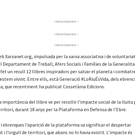
- Advertisement -
- Advertisement -
- Advertisement -
b Xarxanet.org, impulsada per la xarxa associativa i de voluntaria
l Departament de Treball, Afers Socials i Famílies de la Generalita
fet un recull 12 llibres inspiradors per salvar el planeta i combatre
estem vivint. Entre ells, està Generació #LoRiuÉsVida, dels ebrenc
uia, que recentment ha publicat Cossetània Edicions.
a importància del llibre ve per recollir l’impacte social de la lluita 
rritori, durant 18 anys per la Plataforma en Defensa de l’Ebre.
i ebrenques l’aparició de la plataforma va significar el despertar
 i l’orgull de territori, que abans no hi havia existit. L’impacte és