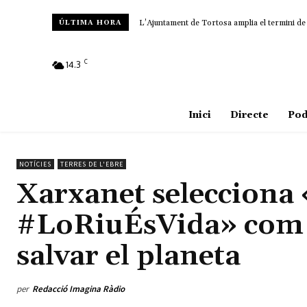
L’Ajuntament de Tortosa amplia el termini de
ÚLTIMA HORA
C
14.3
Amposta
Inici
Directe
Pod
NOTÍCIES
TERRES DE L'EBRE
Xarxanet selecciona
#LoRiuÉsVida» com un
salvar el planeta
per
Redacció Imagina Ràdio