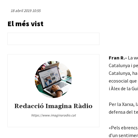
18 abril 2019 10:55
El més vist
Fran R.-
La we
Catalunya i pe
Catalunya, ha 
ecosocial que 
i Àlex de la G
Per la Xarxa, l
Redacció Imagina Ràdio
defensa del te
https://www.imaginaradio.cat
«Pels ebrencs 
d’un sentiment