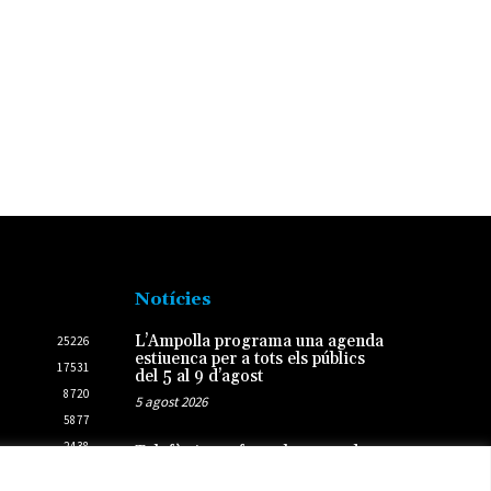
Notícies
L’Ampolla programa una agenda
25226
estiuenca per a tots els públics
17531
del 5 al 9 d’agost
8720
5 agost 2026
5877
2438
Telefònica reforça la xarxa de
cobertura en 290 punts de
2431
Tarragona, les Terres de l’Ebre i