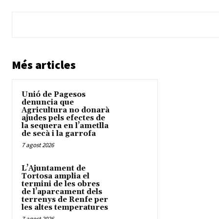
Més articles
Unió de Pagesos
denuncia que
Agricultura no donarà
ajudes pels efectes de
la sequera en l’ametlla
de secà i la garrofa
7 agost 2026
L’Ajuntament de
Tortosa amplia el
termini de les obres
de l’aparcament dels
terrenys de Renfe per
les altes temperatures
7 agost 2026