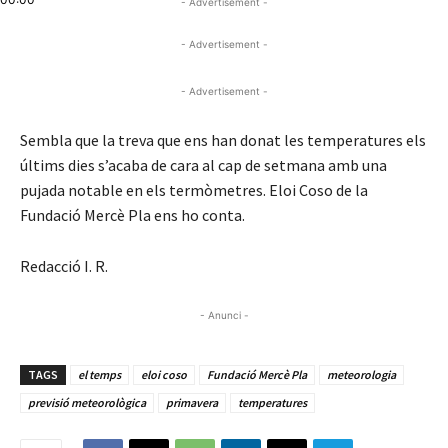
- Advertisement -
- Advertisement -
- Advertisement -
Sembla que la treva que ens han donat les temperatures els
últims dies s’acaba de cara al cap de setmana amb una
pujada notable en els termòmetres. Eloi Coso de la
Fundació Mercè Pla ens ho conta.
Redacció I. R.
- Anunci -
TAGS
el temps
eloi coso
Fundació Mercè Pla
meteorologia
previsió meteorològica
primavera
temperatures