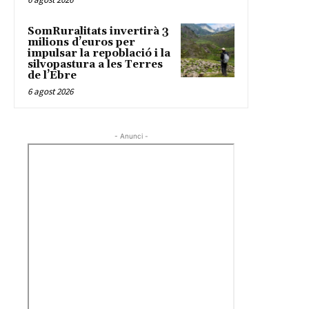
SomRuralitats invertirà 3
milions d’euros per
impulsar la repoblació i la
silvopastura a les Terres
de l’Ebre
6 agost 2026
- Anunci -