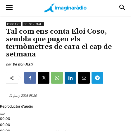
PODCAST
DE BON MATÍ
Tal com ens conta Eloi Coso,
sembla que pugen els
termòmetres de cara el cap de
setmana
per
De Bon Matí
11 juny 2026 08:20
Reproductor d'àudio
00:00
00:00
00:00