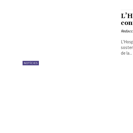
L’H
con
Redacc
L'Hosp
sosten
de la...
NOTÍCIES