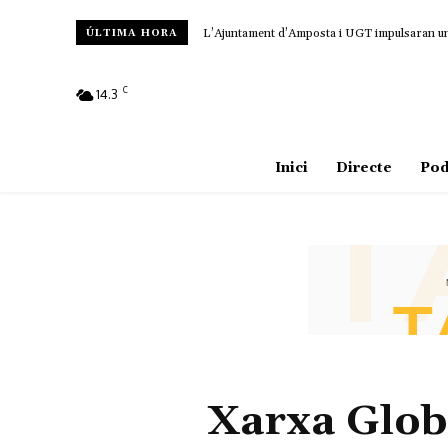
L’Ajuntament d’Amposta i UGT impulsaran un c
ÚLTIMA HORA
C
14.3
Amposta
Inici
Directe
Pod
Xarxa Globa