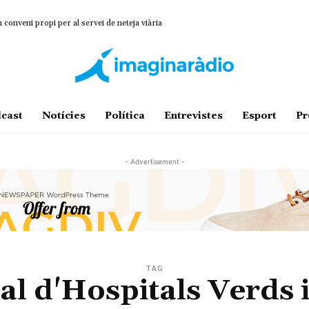
onveni propi per al servei de neteja viària
cast
Notícies
Política
Entrevistes
Esport
Pr
- Advertisement -
TAG
l d'Hospitals Verds 