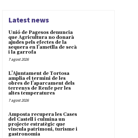
Latest news
Unió de Pagesos denuncia
que Agricultura no donarà
ajudes pels efectes de la
sequera en l’ametlla de secà
i la garrofa
7 agost 2026
L’Ajuntament de Tortosa
amplia el termini de les
obres de l’aparcament dels
terrenys de Renfe per les
altes temperatures
7 agost 2026
Amposta recupera les Cases
del Castell i culmina un
projecte estratègic que
vincula patrimoni, turisme i
gastronomia