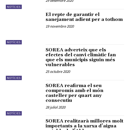
29 desembre 2020
NOTÍCIES
El repte de garantir el
sanejament adient per a tothom
19 novembre 2020
NOTÍCIES
SOREA adverteix que els
efectes del canvi climàtic fan
que els municipis siguin més
vulnerables
25 octubre 2020
NOTÍCIES
SOREA reafirma el seu
compromís amb el món
casteller per quart any
consecutiu
28 juliol 2020
NOTÍCIES
SOREA realitzarà millores molt
importants a la xarxa d’aigua