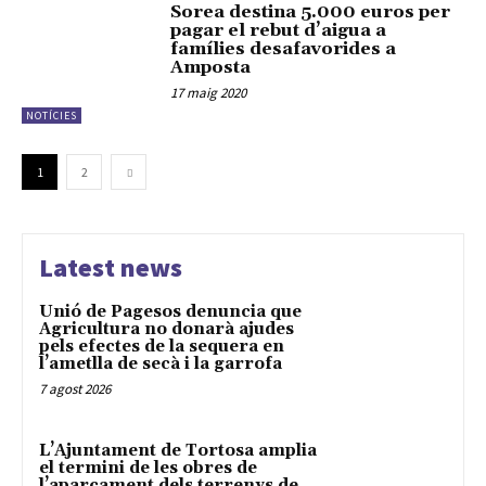
Sorea destina 5.000 euros per
pagar el rebut d’aigua a
famílies desafavorides a
Amposta
17 maig 2020
NOTÍCIES
1
2
Latest news
Unió de Pagesos denuncia que
Agricultura no donarà ajudes
pels efectes de la sequera en
l’ametlla de secà i la garrofa
7 agost 2026
L’Ajuntament de Tortosa amplia
el termini de les obres de
l’aparcament dels terrenys de