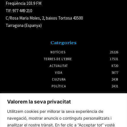
Freqüència 103.9 FM
Tlf: 977 449 210
C/Rosa Maria Moles, 2, baixos Tortosa 43500
Tarragona (Espanya)
Categories
NOTÍCIES
25226
TERRES DE L'EBRE
17531
ACTUALITAT
8720
VIDA
5877
CULTURA
2438
POLÍTICA
2431
Notícies
Valorem la seva privacitat
Ràpid a Domicili, reconegut com el projecte
Utilitzem cookies per millorar la seva experiència de
amb més potencial del Programa d’Incubació
d’Start-ups de la Ribera d’Ebre
navegació, mostrar anuncis o continguts personalitzats i
3 agost 2026
analitzar el nostre trànsit. En fer clic a “Acceptar tot” vostè