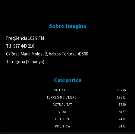
Avís legal
Sobre Imagina
Freqüència 103.9 FM
Tlf: 977 449 210
C/Rosa Maria Moles, 2, baixos Tortosa 43500
Tarragona (Espanya)
Categories
NOTÍCIES
25226
TERRES DE L'EBRE
17531
ACTUALITAT
8720
VIDA
5877
CULTURA
2438
POLÍTICA
2431