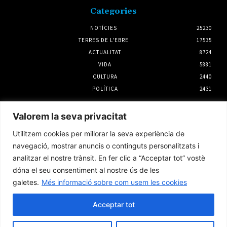
Categories
NOTÍCIES
25230
TERRES DE L'EBRE
17535
ACTUALITAT
8724
VIDA
5881
CULTURA
2440
POLÍTICA
2431
Notícies
Valorem la seva privacitat
Quina canya, la canya
Utilitzem cookies per millorar la seva experiència de
3 agost 2026
navegació, mostrar anuncis o continguts personalitzats i
analitzar el nostre trànsit. En fer clic a “Acceptar tot” vostè
dóna el seu consentiment al nostre ús de les
galetes.
Més informació sobre com usem les cookies
Joan Josep Omella serà el portador de
l’Estendard Principal a la processó del Dia de
la Cinta
Acceptar tot
3 agost 2026