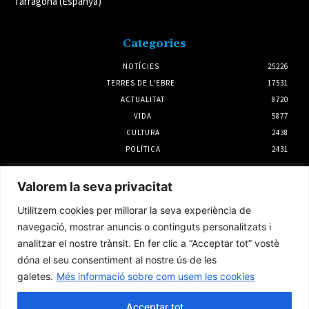
Tarragona (Espanya)
Categories
NOTÍCIES
25226
TERRES DE L'EBRE
17531
ACTUALITAT
8720
VIDA
5877
CULTURA
2438
POLÍTICA
2431
Notícies
Valorem la seva privacitat
Amposta recupera les Cases del Castell i
Utilitzem cookies per millorar la seva experiència de
culmina un projecte estratègic que vincula
patrimoni, turisme i gastronomia
navegació, mostrar anuncis o continguts personalitzats i
7 agost 2026
analitzar el nostre trànsit. En fer clic a “Acceptar tot” vostè
dóna el seu consentiment al nostre ús de les
galetes.
Més informació sobre com usem les cookies
La calor extrema torna a matar el musclo al
delta de l’Ebre i fa perdre la producció un
20%
Acceptar tot