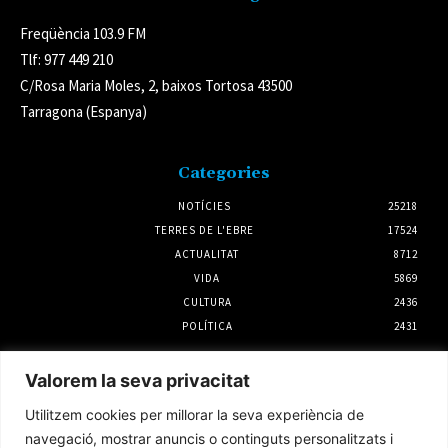
Freqüència 103.9 FM
Tlf: 977 449 210
C/Rosa Maria Moles, 2, baixos Tortosa 43500
Tarragona (Espanya)
Categories
NOTÍCIES
25218
TERRES DE L'EBRE
17524
ACTUALITAT
8712
VIDA
5869
CULTURA
2436
POLÍTICA
2431
Notícies
Valorem la seva privacitat
L’Ajuntament de l’Ampolla aprova les
Utilitzem cookies per millorar la seva experiència de
al·legacions que presentarà al PLATER
navegació, mostrar anuncis o continguts personalitzats i
30 juliol 2026