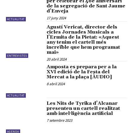
per celebrar el 46è aniversari
de la segregació de Sant Jaume
d’Enveja
17 juny 2024
ACTUALITAT
Agustí Vericat, director dels
cicles Jornades Musicals a
l’Ermita de la Pietat: «Aquest
any tenim el cartell més
increïble que hem programat
mai»
ENTREVISTES
20 abril 2024
Amposta es prepara per a la
XVI edició de la Festa del
Mercat a la plaça [ÀUDIO]
8 abril 2024
ACTUALITAT
Les Nits de Tyrika d’Alcanar
presenten un cartell realitzat
amb intel·ligència artificial
7 setembre 2023
AGENDA