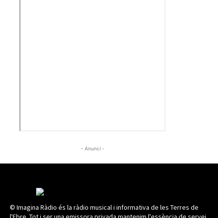
- Anunci -
© Imagina Ràdio és la ràdio musical i informativa de les Terres de
l'Ebre. Tot i ser una emissora privada mantenim l'essència de servei