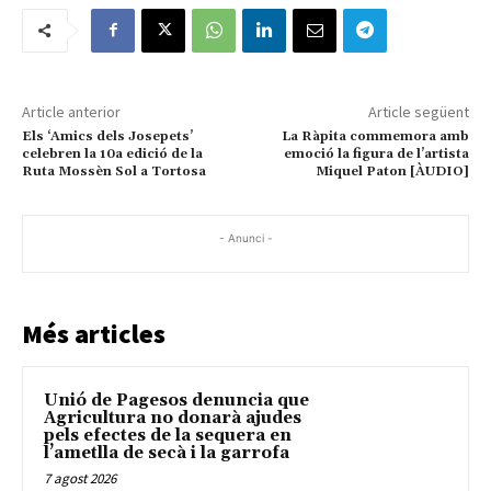
Article anterior
Article següent
Els ‘Amics dels Josepets’
La Ràpita commemora amb
celebren la 10a edició de la
emoció la figura de l’artista
Ruta Mossèn Sol a Tortosa
Miquel Paton [ÀUDIO]
- Anunci -
Més articles
Unió de Pagesos denuncia que
Agricultura no donarà ajudes
pels efectes de la sequera en
l’ametlla de secà i la garrofa
7 agost 2026