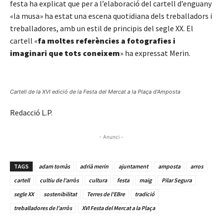
festa ha explicat que per a l’elaboració del cartell d’enguany
«la musa» ha estat una escena quotidiana dels treballadors i
treballadores, amb un estil de principis del segle XX. El
cartell «
fa moltes referències a fotografies i
imaginari que tots coneixem
» ha expressat Merin.
Cartell de la XVI edició de la Festa del Mercat a la Plaça d’Amposta
Redacció L.P.
- Anunci -
TAGS
adam tomàs
adrià merin
ajuntament
amposta
arros
cartell
cultiu de l'arròs
cultura
festa
maig
Pilar Segura
segle XX
sostenibilitat
Terres de l'EBre
tradició
treballadores de l'arròs
XVI Festa del Mercat a la Plaça