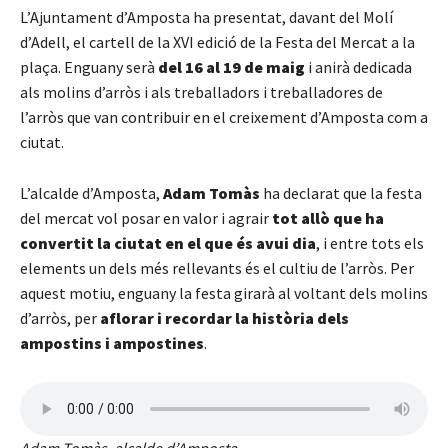
L’Ajuntament d’Amposta ha presentat, davant del Molí
d’Adell, el cartell de la XVI edició de la Festa del Mercat a la
plaça. Enguany serà
del 16 al 19 de maig
i anirà dedicada
als molins d’arròs i als treballadors i treballadores de
l’arròs que van contribuir en el creixement d’Amposta com a
ciutat.
L’alcalde d’Amposta,
Adam Tomàs
ha declarat que la festa
del mercat vol posar en valor i agrair
tot allò que ha
convertit la ciutat en el que és avui dia
, i entre tots els
elements un dels més rellevants és el cultiu de l’arròs. Per
aquest motiu, enguany la festa girarà al voltant dels molins
d’arròs, per
aflorar i recordar la història dels
ampostins i ampostines
.
Adam Tomàs, alcalde d’Amposta