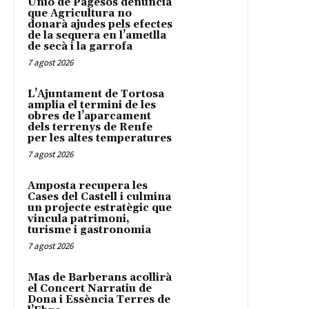
Unió de Pagesos denuncia
que Agricultura no
donarà ajudes pels efectes
de la sequera en l’ametlla
de secà i la garrofa
7 agost 2026
L’Ajuntament de Tortosa
amplia el termini de les
obres de l’aparcament
dels terrenys de Renfe
per les altes temperatures
7 agost 2026
Amposta recupera les
Cases del Castell i culmina
un projecte estratègic que
vincula patrimoni,
turisme i gastronomia
7 agost 2026
Mas de Barberans acollirà
el Concert Narratiu de
Dona i Essència Terres de