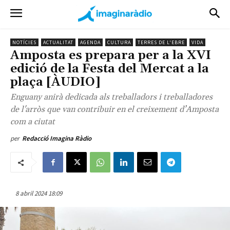
NOTÍCIES
ACTUALITAT
AGENDA
CULTURA
TERRES DE L'EBRE
VIDA
Amposta es prepara per a la XVI
edició de la Festa del Mercat a la
plaça [ÀUDIO]
Enguany anirà dedicada als treballadors i treballadores
de l'arròs que van contribuir en el creixement d’Amposta
com a ciutat
per
Redacció Imagina Ràdio
8 abril 2024 18:09