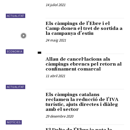
14 juliol 2021
ACTUALITAT
Els càmpings de l’Ebre i el
Camp donen el tret de sortida a
la campanya d’estiu
24 maig 2021
ECONOMIA
Allau de cancel·lacions als
càmpings ebrencs pel retorn al
confinament comarcal
11 abril 2021
ACTUALITAT
Els càmpings catalans
reclamen la reducció de l’IVA
turístic, ajuts directes i diàleg
amb el sector
29 desembre 2020
NOTÍCIES