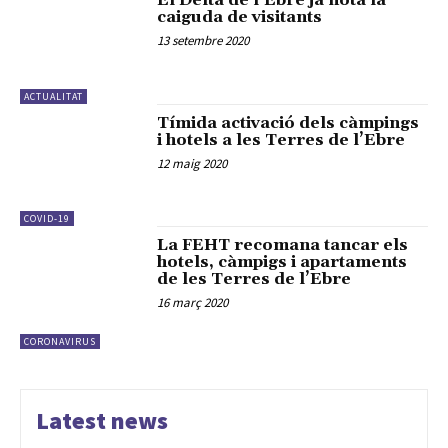
El Delta de l’Ebre ja nota la
caiguda de visitants
13 setembre 2020
ACTUALITAT
Tímida activació dels càmpings
i hotels a les Terres de l’Ebre
12 maig 2020
COVID-19
La FEHT recomana tancar els
hotels, càmpigs i apartaments
de les Terres de l’Ebre
16 març 2020
CORONAVIRUS
Latest news