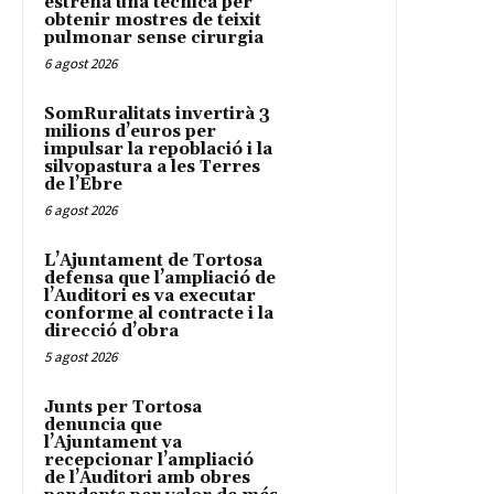
estrena una tècnica per
obtenir mostres de teixit
pulmonar sense cirurgia
6 agost 2026
SomRuralitats invertirà 3
milions d’euros per
impulsar la repoblació i la
silvopastura a les Terres
de l’Ebre
6 agost 2026
L’Ajuntament de Tortosa
defensa que l’ampliació de
l’Auditori es va executar
conforme al contracte i la
direcció d’obra
5 agost 2026
Junts per Tortosa
denuncia que
l’Ajuntament va
recepcionar l’ampliació
de l’Auditori amb obres