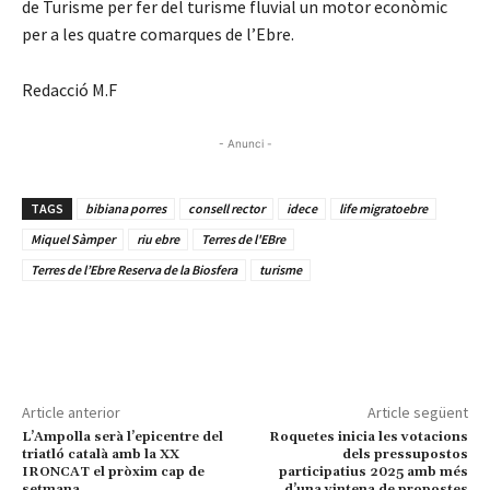
de Turisme per fer del turisme fluvial un motor econòmic
per a les quatre comarques de l’Ebre.
Redacció M.F
- Anunci -
TAGS
bibiana porres
consell rector
idece
life migratoebre
Miquel Sàmper
riu ebre
Terres de l'EBre
Terres de l’Ebre Reserva de la Biosfera
turisme
Article anterior
Article següent
L’Ampolla serà l’epicentre del
Roquetes inicia les votacions
triatló català amb la XX
dels pressupostos
IRONCAT el pròxim cap de
participatius 2025 amb més
setmana
d’una vintena de propostes