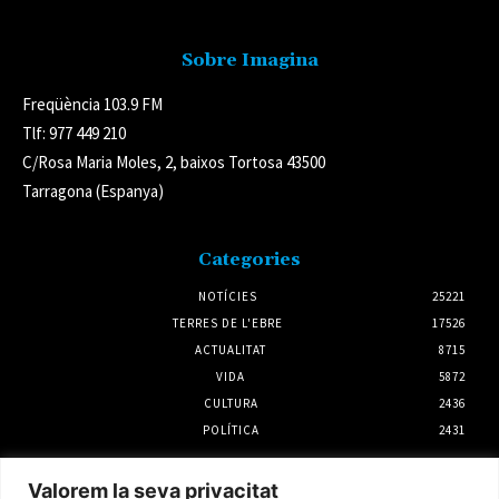
Sobre Imagina
Freqüència 103.9 FM
Tlf: 977 449 210
C/Rosa Maria Moles, 2, baixos Tortosa 43500
Tarragona (Espanya)
Categories
NOTÍCIES
25221
TERRES DE L'EBRE
17526
ACTUALITAT
8715
VIDA
5872
CULTURA
2436
POLÍTICA
2431
Notícies
Valorem la seva privacitat