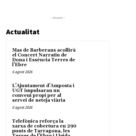
- Anunci -
Actualitat
Mas de Barberans acollirà
el Concert Narratiu de
Dona i Essència Terres de
l’Ebre
6 agost 2026
L’Ajuntament d’Amposta i
UGT impulsaran un
conveni propi per al
servei de neteja viària
6 agost 2026
Telefònica reforça la
xarxa de cobertura en 290
punts de Tarragona, les
Terres de l’Ebre i Lleida