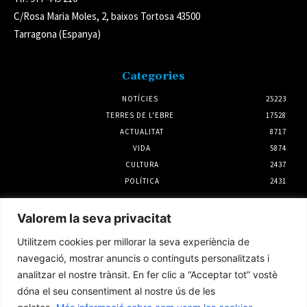
C/Rosa Maria Moles, 2, baixos Tortosa 43500
Tarragona (Espanya)
Categories
NOTÍCIES
25223
TERRES DE L'EBRE
17528
ACTUALITAT
8717
VIDA
5874
CULTURA
2437
POLÍTICA
2431
Notícies
Valorem la seva privacitat
L’Ajuntament de Tortosa defensa que
Utilitzem cookies per millorar la seva experiència de
l’ampliació de l’Auditori es va executar
conforme al contracte i la direcció d’obra
navegació, mostrar anuncis o continguts personalitzats i
5 agost 2026
analitzar el nostre trànsit. En fer clic a “Acceptar tot” vostè
dóna el seu consentiment al nostre ús de les