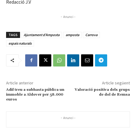
Redacció J.V
- Anunci -
TAGS
Ajuntament d’Amposta
amposta
Carrova
espais naturals
Article anterior
Article següent
Adif treu a subhasta pública un
Valoració positiva dels grups
immoble a Aldover per 58.000
de dol de Remsa
euros
- Anunci -