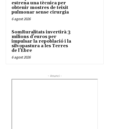
estrena una tècnica per
obtenir mostres de teixit
pulmonar sense cirurgia
6 agost 2026
SomRuralitats invertirà 3
milions d’euros per
impulsar la repoblació i la
silvopastura a les Terres
de l’Ebre
6 agost 2026
- Anunci -