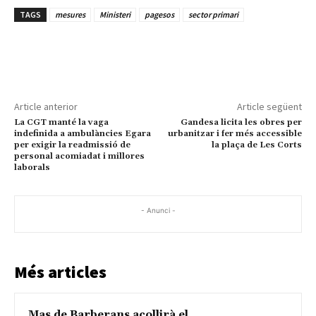
TAGS
mesures
Ministeri
pagesos
sector primari
Article anterior
Article següent
La CGT manté la vaga
Gandesa licita les obres per
indefinida a ambulàncies Egara
urbanitzar i fer més accessible
per exigir la readmissió de
la plaça de Les Corts
personal acomiadat i millores
laborals
- Anunci -
Més articles
Mas de Barberans acollirà el