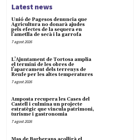
Latest news
Unió de Pagesos denuncia que
Agricultura no donarà ajudes
pels efectes de la sequera en
l’ametlla de secà i la garrofa
7 agost 2026
L’Ajuntament de Tortosa amplia
el termini de les obres de
l’aparcament dels terrenys de
Renfe per les altes temperatures
7 agost 2026
Amposta recupera les Cases del
Castell i culmina un projecte
estratègic que vincula patrimoni,
turisme i gastronomia
7 agost 2026
Mas de Barberans acollirà el