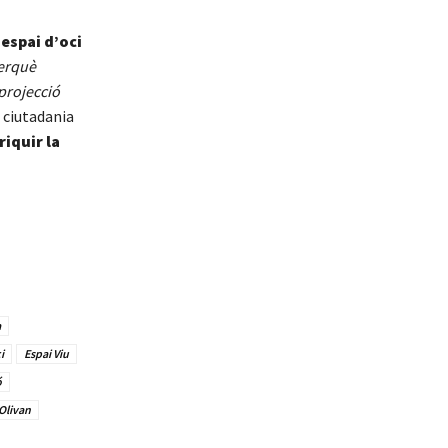
n
espai d’oci
perquè
 projecció
a ciutadania
riquir la
a
i
Espai Viu
ó
Olivan