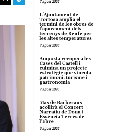
7 agost 2026
L’Ajuntament de
Tortosa amplia el
termini de les obres de
l’aparcament dels
terrenys de Renfe per
les altes temperatures
7 agost 2026
Amposta recupera les
Cases del Castell i
culmina un projecte
estratègic que vincula
patrimoni, turisme i
gastronomia
7 agost 2026
Mas de Barberans
acollirà el Concert
Narratiu de Dona i
Essència Terres de
l’Ebre
6 agost 2026