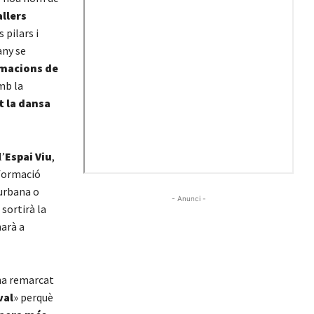
allers
s pilars i
any se
rmacions de
mb la
t la dansa
’
Espai Viu
,
 formació
 urbana o
- Anunci -
 sortirà la
narà a
ha remarcat
val
» perquè