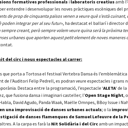
sions formatives professionals
i
laboratoris creatius
amb l’
 per entendre i desenvolupar les noves pràctiques escèniques del pr
nts de prop de cinquanta països venen a veure què s’està cuinant,
 poden integrar per al seu futur
», ha destacat el ballarí i director 
 sempre creant, però sempre volem veure quina serà la pròxima ten
anses urbanes que aporten aquest petit element de noves maneres d
contat.
nit del circ i nous espectacles al carrer:
ts que porta a Tortosa el festival Vertebra Dansa és l’emblemàtica
nt de l’Auditori Felip Pedrell, es podran veure espectacles i grans 
orània. Destaca entre la programació, l’espectacle ‘
ALETA
‘ de l
, que fusiona dansa i imaginari casteller; l’
Open Stage Night
, 
abla, David Agudo, Panda Waak, Maëlle Omnpes, BBoy Issue i Nah
en una improvisació de danses urbanes actuals
; o la
improv
estigació de danses flamenques de Samuel Lefeuvre de la P
’altres. A la carpa es farà la
Nit Solidària i del Circ
amb un impac