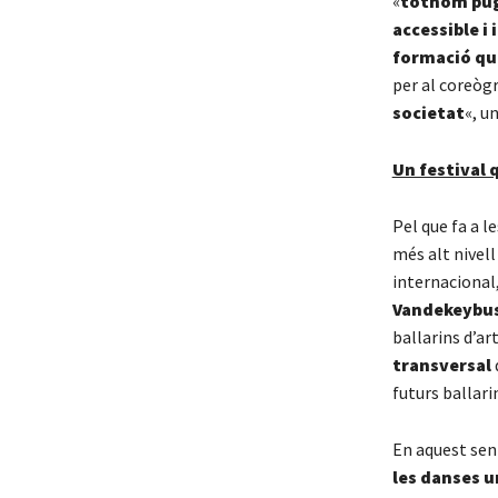
«
tothom pug
accessible i
formació qu
per al coreòg
societat
«, u
Un festival 
Pel que fa a l
més alt nivell
internacional
Vandekeybu
ballarins d’a
transversal
futurs ballari
En aquest sent
les danses 