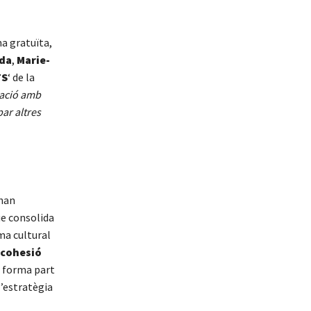
a gratuïta,
rda
,
Marie-
TS
‘ de la
lació amb
ar altres
 han
ue consolida
ma cultural
 cohesió
a forma part
l’estratègia