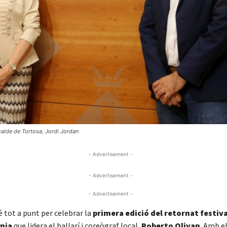
alcalde de Tortosa, Jordi Jordan
- Advertisement -
- Advertisement -
- Advertisement -
 tot a punt per celebrar la
primera edició del retornat festiv
nia
que lidera el ballarí i coreògraf local,
Roberto Olivan
. Amb e