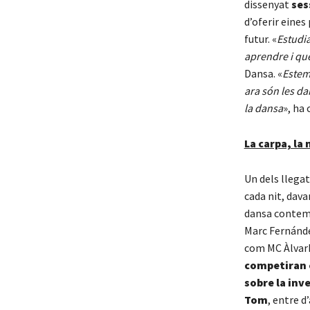
dissenyat
ses
d’oferir eines
futur. «
Estudia
aprendre i què
Dansa. «
Estem
ara són les d
la dansa
», ha 
La carpa, la 
Un dels llega
cada nit, dava
dansa contemp
Marc Fernández
com MC ÀlvarH
competiran 
sobre la inv
Tom
, entre d