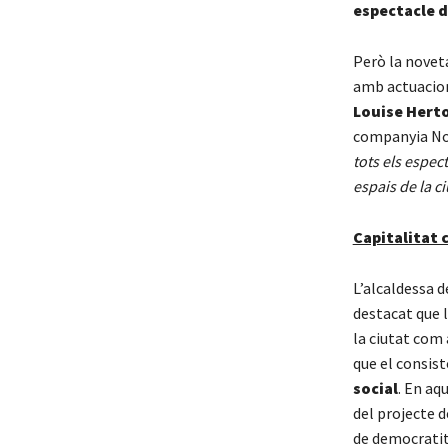
espectacle d
Però la noveta
amb actuacion
Louise Hert
companyia Non
tots els espec
espais de la ci
Capitalitat 
L’alcaldessa 
destacat que l
la ciutat com 
que el consis
social
. En aq
del projecte 
de democratitz