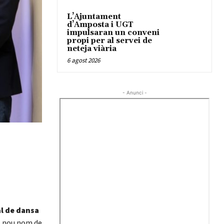
L’Ajuntament
d’Amposta i UGT
impulsaran un conveni
propi per al servei de
neteja viària
6 agost 2026
- Anunci -
al de dansa
l nou nom de