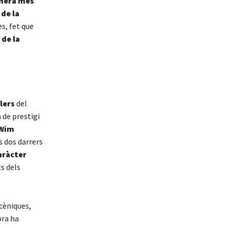
anera més
 de la
s, fet que
 de la
lers
del
 de prestigi
Wim
ls dos darrers
aràcter
s dels
scèniques,
bra ha