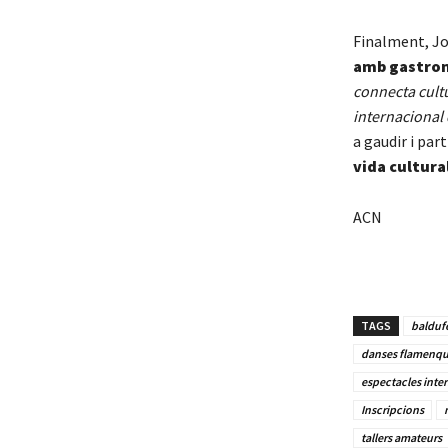
Finalment, Jo
amb gastron
connecta cultu
internacional
a gaudir i part
vida cultural
ACN
TAGS
balduf
danses flamenq
espectacles inte
Inscripcions
tallers amateurs