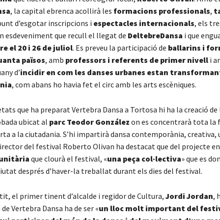
nsa
, la capital ebrenca acollirà les
formacions professionals
,
t
unt d’esgotar inscripcions i
espectacles internacionals
, els tre
un esdeveniment que recull el llegat de
DeltebreDansa
i que engu
e el 20 i 26 de juliol
. Es preveu la participació de
ballarins i fo
uanta països
, amb
professors i referents de primer nivell
i a
any d’
incidir en com les danses urbanes estan transforman
nia
, com abans ho havia fet el circ amb les arts escèniques.
tats que ha preparat Vertebra Dansa a Tortosa hi ha la creació de l
obada ubicat al
parc Teodor González
on es concentrarà tota la
ta a la ciutadania. S’hi impartirà dansa contemporània, creativa,
director del festival Roberto Olivan ha destacat que del projecte en
unitària
que clourà el festival, «
una peça col·lectiva
» que es do
ciutat després d’haver-la treballat durant els dies del festival.
it, el primer tinent d’alcalde i regidor de Cultura,
Jordi Jordan
, 
u de Vertebra Dansa ha de ser «
un lloc molt important del festi