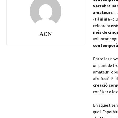
Vertebra Da
amateurs
a p
«
l’ànima
» d’
celebrarà
entr
més de cinq
ACN
voluntat engu
contemporà
Entre les nove
un punt de tr
amateur i ober
afrofusió. El 
creació com
conèixer a la 
En aquest sent
que l’Espai Vi