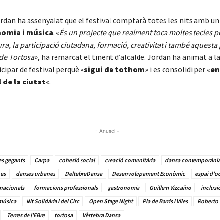
rdan ha assenyalat que el festival comptarà totes les nits amb u
omia i música
. «
És un projecte que realment toca moltes tecles 
ra, la participació ciutadana, formació, creativitat i també aquesta
 de Tortosa
», ha remarcat el tinent d’alcalde. Jordan ha animat a l
icipar de festival perquè «
sigui de tothom
» i es consolidi per «
en
 de la ciutat
«.
- Anunci -
es gegants
Carpa
cohesió social
creació comunitària
dansa contemporàni
ues
danses urbanes
DeltebreDansa
Desenvolupament Econòmic
espai d'oc
rnacionals
formacions professionals
gastronomia
Guillem Vizcaíno
inclusi
música
Nit Solidària i del Circ
Open Stage Night
Pla de Barris i Viles
Roberto 
Terres de l'EBre
tortosa
Vèrtebra Dansa