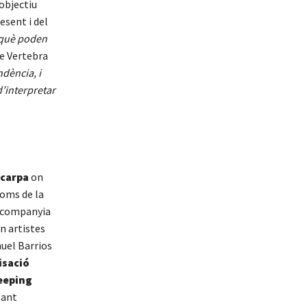
objectiu
esent i del
 què poden
de Vertebra
dència, i
’interpretar
carpa
on
noms de la
a companyia
on artistes
uel Barrios
isació
eeping
tant