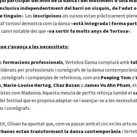
ui participar del món de la dansa i del moviment d’una m
 inclusiva independentment del barri on visquin, de l’edat o
e tinguin
«. Les
inscripcions
als cursos estan pràcticament plene
raf tortosí demostra com la dansa «
està integrada i forma part
n canvi notable des que «
va sortir fa molts anys de Tortosa
«.
que s’avança a les necessitats:
es
formacions professionals
, Vertebra Dansa comptarà amb
tal
 liderats per professionals i coreògrafs de la dansa contemporània
, coreògrafs i companyies de referència, com ara
Peeping Tom
o
s
,
Marie-Louise Hertog
,
Chaz Buzan
o
James Vu Ahn Pham
, e
rtistes com Madonna. Aquesta mescla de perfils reforça també el
c
del festival que es proposa adaptar-se i avançar-se a les necessitat
ns i coreògrafs.
it, Olivan ha apuntat que, com va passar amb el circ en les arts e
urbanes estan transformant la dansa contemporània
i Verte