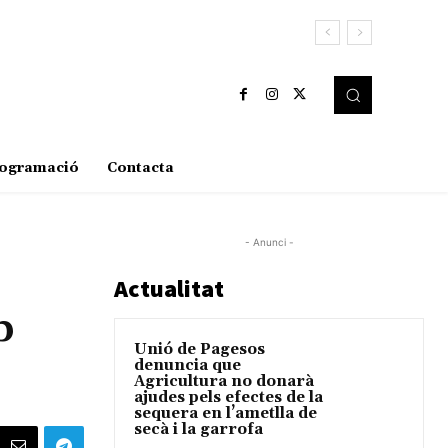
ogramació
Contacta
- Anunci -
Actualitat
b
Unió de Pagesos
denuncia que
Agricultura no donarà
ajudes pels efectes de la
sequera en l’ametlla de
secà i la garrofa