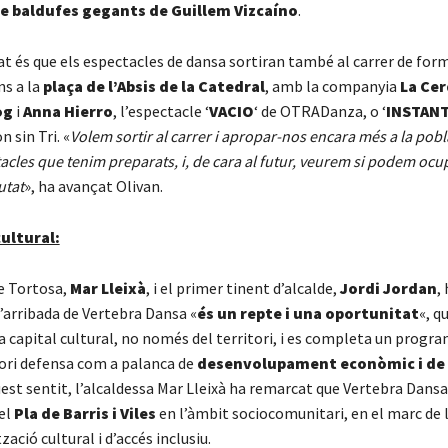
e baldufes gegants de Guillem Vizcaíno
.
t és que els espectacles de dansa sortiran també al carrer de form
s a la
plaça de l’Absis de la Catedral
, amb la companyia
La Ce
og
i
Anna Hierro
, l’espectacle ‘
VACIO
‘ de OTRADanza, o ‘
INSTAN
 sin Tri. «
Volem sortir al carrer i apropar-nos encara més a la pob
tacles que tenim preparats, i, de cara al futur, veurem si podem ocup
utat
», ha avançat Olivan.
cultural:
de Tortosa,
Mar Lleixà
, i el primer tinent d’alcalde,
Jordi Jordan
,
’arribada de Vertebra Dansa «
és un repte i una oportunitat
«, q
a capital cultural, no només del territori, i es completa un progra
tori defensa com a palanca de
desenvolupament econòmic i de
uest sentit, l’alcaldessa Mar Lleixà ha remarcat que Vertebra Dans
del
Pla de Barris i Viles
en l’àmbit sociocomunitari, en el marc de 
ació cultural i d’accés inclusiu.