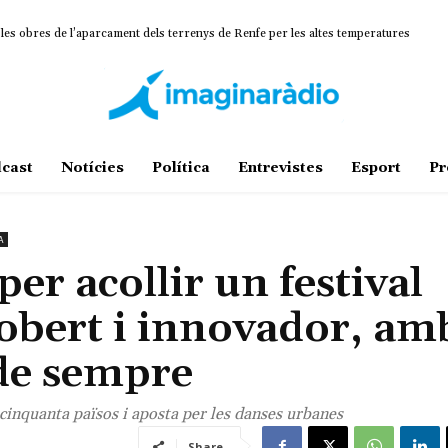
 obres de l’aparcament dels terrenys de Renfe per les altes temperatures
ina un projecte estratègic que vincula patrimoni, turisme i gastronomia
cast
Notícies
Política
Entrevistes
Esport
Pr
A
er acollir un festival
obert i innovador, am
de sempre
cinquanta països i aposta per les danses urbanes
Share