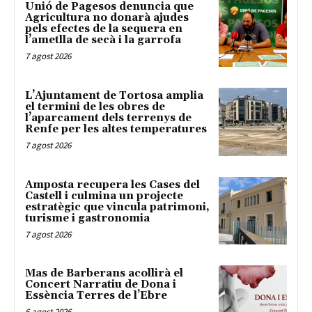
Unió de Pagesos denuncia que
Agricultura no donarà ajudes
pels efectes de la sequera en
l’ametlla de secà i la garrofa
7 agost 2026
L’Ajuntament de Tortosa amplia
el termini de les obres de
l’aparcament dels terrenys de
Renfe per les altes temperatures
7 agost 2026
Amposta recupera les Cases del
Castell i culmina un projecte
estratègic que vincula patrimoni,
turisme i gastronomia
7 agost 2026
Mas de Barberans acollirà el
Concert Narratiu de Dona i
Essència Terres de l’Ebre
6 agost 2026