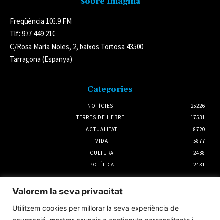
Sobre Imagina
Freqüència 103.9 FM
Tlf: 977 449 210
C/Rosa Maria Moles, 2, baixos Tortosa 43500
Tarragona (Espanya)
Categories
NOTÍCIES
25226
TERRES DE L'EBRE
17531
ACTUALITAT
8720
VIDA
5877
CULTURA
2438
POLÍTICA
2431
Notícies
Valorem la seva privacitat
L’Ajuntament d’Amposta i UGT impulsaran
Utilitzem cookies per millorar la seva experiència de
un conveni propi per al servei de neteja
viària
navegació, mostrar anuncis o continguts personalitzats i