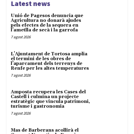
Latest news
Unió de Pagesos denuncia que
Agricultura no donarà ajudes
pels efectes de la sequera en
l’ametlla de secà i la garrofa
7 agost 2026
L’Ajuntament de Tortosa amplia
el termini de les obres de
l’aparcament dels terrenys de
Renfe per les altes temperatures
7 agost 2026
Amposta recupera les Cases del
Castell i culmina un projecte
estratègic que vincula patrimoni,
turisme i gastronomia
7 agost 2026
Mas de Barberans acollirà el