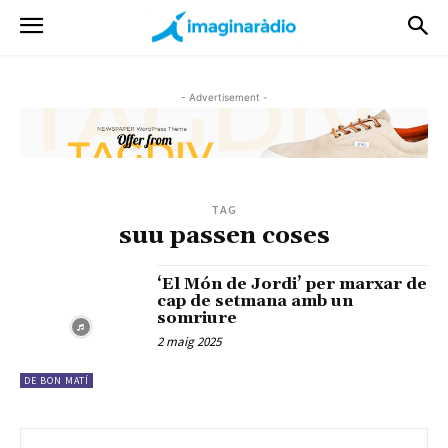
- Advertisement -
TAG
suu passen coses
‘El Món de Jordi’ per marxar de
cap de setmana amb un
somriure
2 maig 2025
DE BON MATÍ