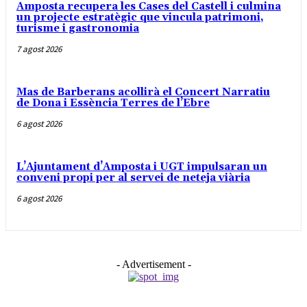
Amposta recupera les Cases del Castell i culmina
un projecte estratègic que vincula patrimoni,
turisme i gastronomia
7 agost 2026
Mas de Barberans acollirà el Concert Narratiu
de Dona i Essència Terres de l’Ebre
6 agost 2026
L’Ajuntament d’Amposta i UGT impulsaran un
conveni propi per al servei de neteja viària
6 agost 2026
- Advertisement -