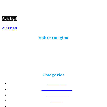
© Imagina Ràdio és la ràdio musical i informativa de les Terres de l'Ebre.
Tot i ser una emissora privada mantenim l'essència de servei públic per
oferir una informació de qualitat i de proximitat.
Avís legal
Avís legal
Sobre Imagina
Freqüència 103.9 FM
Tlf: 977 449 210
C/Rosa Maria Moles, 2, baixos Tortosa 43500
Tarragona (Espanya)
Categories
NOTÍCIES
25226
TERRES DE L'EBRE
17531
ACTUALITAT
8720
VIDA
5877
CULTURA
2438