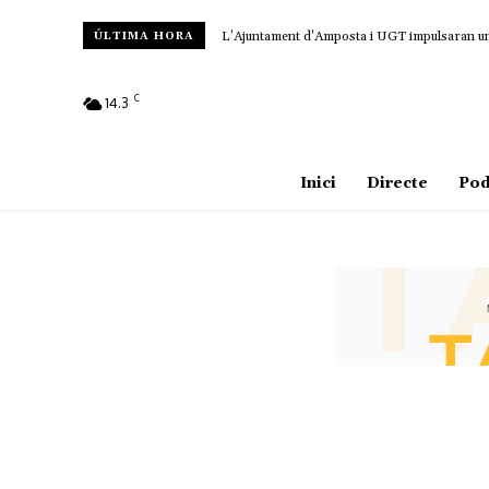
L’Ajuntament d’Amposta i UGT impulsaran un c
ÚLTIMA HORA
C
14.3
Amposta
Inici
Directe
Pod