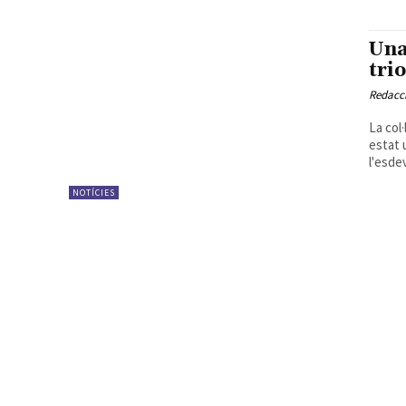
Una
tri
Redacc
La col
estat 
l'esde
NOTÍCIES