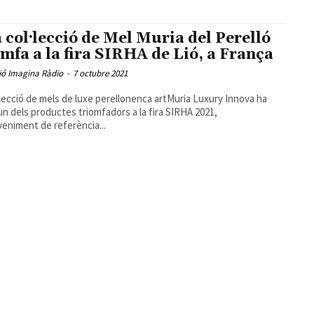
 col·lecció de Mel Muria del Perelló
omfa a la fira SIRHA de Lió, a França
ió Imagina Ràdio
-
7 octubre 2021
·lecció de mels de luxe perellonenca artMuria Luxury Innova ha
un dels productes triomfadors a la fira SIRHA 2021,
veniment de referència...