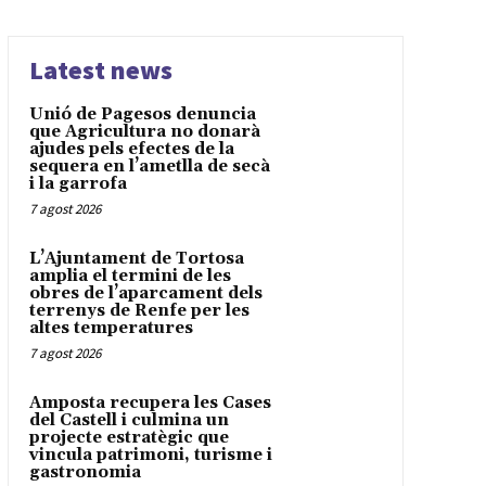
Latest news
Unió de Pagesos denuncia
que Agricultura no donarà
ajudes pels efectes de la
sequera en l’ametlla de secà
i la garrofa
7 agost 2026
L’Ajuntament de Tortosa
amplia el termini de les
obres de l’aparcament dels
terrenys de Renfe per les
altes temperatures
7 agost 2026
Amposta recupera les Cases
del Castell i culmina un
projecte estratègic que
vincula patrimoni, turisme i
gastronomia