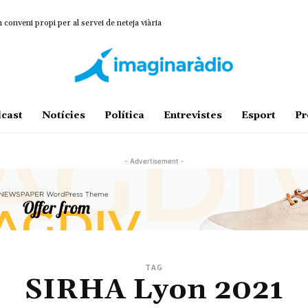
onveni propi per al servei de neteja viària
cast
Notícies
Política
Entrevistes
Esport
Pr
- Advertisement -
TAG
SIRHA Lyon 2021