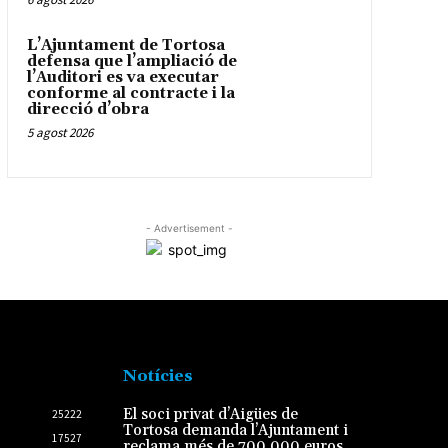
L’Ajuntament de Tortosa
defensa que l’ampliació de
l’Auditori es va executar
conforme al contracte i la
direcció d’obra
5 agost 2026
- Advertisement -
Notícies
El soci privat d’Aigües de
25222
Tortosa demanda l’Ajuntament i
17527
reclama més de 700.000 euros