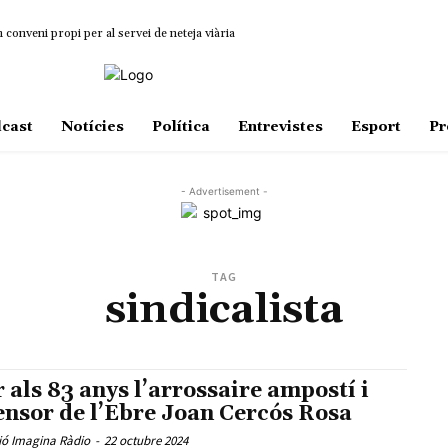
onveni propi per al servei de neteja viària
cast
Notícies
Política
Entrevistes
Esport
Pr
- Advertisement -
TAG
sindicalista
 als 83 anys l’arrossaire ampostí i
ensor de l’Ebre Joan Cercós Rosa
ió Imagina Ràdio
-
22 octubre 2024