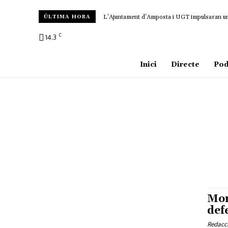
L’Ajuntament d’Amposta i UGT impulsaran un c
ÚLTIMA HORA
C
14.3
Amposta
Inici
Directe
Pod
Mor
def
Redacc