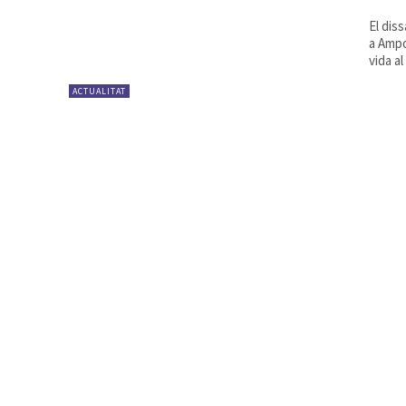
El dis
a Ampo
vida al
ACTUALITAT