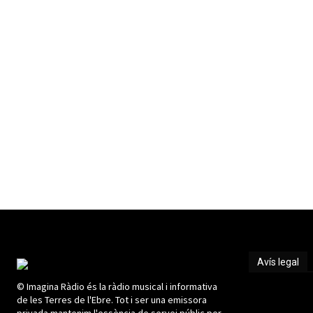
Avís legal
© Imagina Ràdio és la ràdio musical i informativa
Avís legal
de les Terres de l'Ebre. Tot i ser una emissora