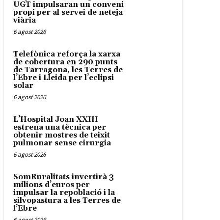
UGT impulsaran un conveni
propi per al servei de neteja
viària
6 agost 2026
Telefònica reforça la xarxa
de cobertura en 290 punts
de Tarragona, les Terres de
l’Ebre i Lleida per l’eclipsi
solar
6 agost 2026
L’Hospital Joan XXIII
estrena una tècnica per
obtenir mostres de teixit
pulmonar sense cirurgia
6 agost 2026
SomRuralitats invertirà 3
milions d’euros per
impulsar la repoblació i la
silvopastura a les Terres de
l’Ebre
6 agost 2026