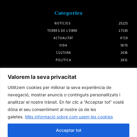
Categories
NOTÍCIES
25225
TERRES DE L'EBRE
17530
ACTUALITAT
8719
VIDA
5876
CULTURA
2438
POLÍTICA
2431
Notícies
Valorem la seva privacitat
El Consell Comarcal del Montsià presenta
Utilitzem cookies per millorar la seva experiència de
al·legacions contra el PLATER
navegació, mostrar anuncis o continguts personalitzats i
31 juliol 2026
analitzar el nostre trànsit. En fer clic a “Acceptar tot” vostè
dóna el seu consentiment al nostre ús de les
galetes.
Més informació sobre com usem les cookies
Ràpid a Domicili, reconegut com el projecte
amb més potencial del Programa d’Incubació
d’Start-ups de la Ribera d’Ebre
Acceptar tot
3 agost 2026