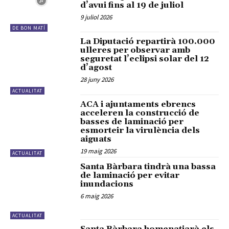
d’avui fins al 19 de juliol
9 juliol 2026
DE BON MATÍ
La Diputació repartirà 100.000
ulleres per observar amb
seguretat l’eclipsi solar del 12
d’agost
28 juny 2026
ACTUALITAT
ACA i ajuntaments ebrencs
acceleren la construcció de
basses de laminació per
esmorteir la virulència dels
aiguats
19 maig 2026
ACTUALITAT
Santa Bàrbara tindrà una bassa
de laminació per evitar
inundacions
6 maig 2026
ACTUALITAT