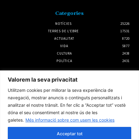
Categories
NOTÍCIES
25226
TERRES DE L'EBRE
17531
ACTUALITAT
8720
VIDA
5877
CULTURA
2438
POLÍTICA
2431
Notícies
Valorem la seva privacitat
Junts per Tortosa denuncia que l’Ajuntament
Utilitzem cookies per millorar la seva experiència de
va recepcionar l’ampliació de l’Auditori amb
obres pendents per valor de més de 256.000
navegació, mostrar anuncis o continguts personalitzats i
euros
analitzar el nostre trànsit. En fer clic a “Acceptar tot” vostè
5 agost 2026
dóna el seu consentiment al nostre ús de les
galetes.
Més informació sobre com usem les cookies
SomRuralitats invertirà 3 milions d’euros
per impulsar la repoblació i la silvopastura a
les Terres de l’Ebre
Acceptar tot