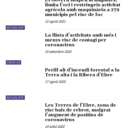
El Govern suspèn acampades,
limita l’oci i restringeix activitat
agrícola amb maquinària a 279
municipis pel risc de foc
12 agost 2021
ACTUALITAT
La llista d’activitats amb més i
menys risc de contagi per
coronavirus
19 setembre 2020
COVID-19
Perill alt d’incendi forestal a la
Terra alta i la Ribera d’Ebre
17 agost 2020
ACTUALITAT
Les Terres de l’Ebre, zona de
risc baix de rebrot, malgrat
l’augment de positius de
coronavirus
14 juliol 2020