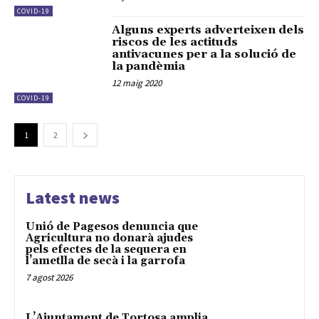
COVID-19
Alguns experts adverteixen dels
riscos de les actituds
antivacunes per a la solució de
la pandèmia
12 maig 2020
COVID-19
1
2
Latest news
Unió de Pagesos denuncia que
Agricultura no donarà ajudes
pels efectes de la sequera en
l’ametlla de secà i la garrofa
7 agost 2026
L’Ajuntament de Tortosa amplia