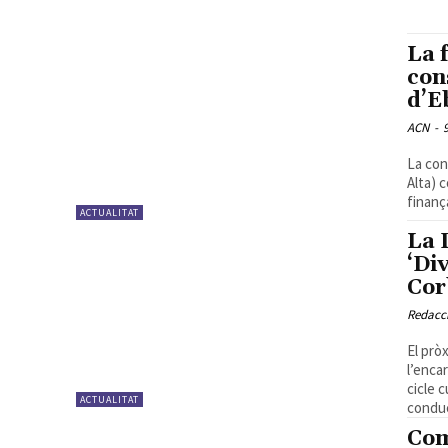
La 
con
d’E
ACN
-
La con
Alta) 
finanç
ACTUALITAT
La 
‘Di
Cor
Redacc
El prò
l’enca
cicle 
ACTUALITAT
conduc
Com