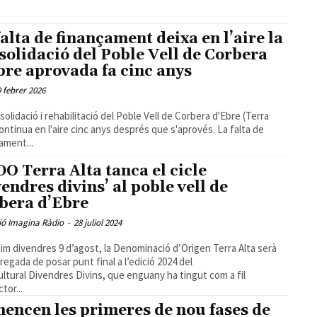
falta de finançament deixa en l’aire la
solidació del Poble Vell de Corbera
bre aprovada fa cinc anys
9 febrer 2026
solidació i rehabilitació del Poble Vell de Corbera d'Ebre (Terra
continua en l'aire cinc anys després que s'aprovés. La falta de
ament...
DO Terra Alta tanca el cicle
vendres divins’ al poble vell de
bera d’Ebre
ió Imagina Ràdio
-
28 juliol 2024
xim divendres 9 d’agost, la Denominació d’Origen Terra Alta serà
rregada de posar punt final a l’edició 2024 del
cultural Divendres Divins, que enguany ha tingut com a fil
tor...
encen les primeres de nou fases de