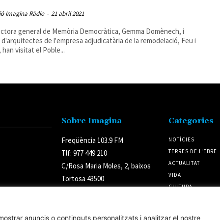
ió Imagina Ràdio
-
21 abril 2021
ectora general de Memòria Democràtica, Gemma Domènech, i
p d'arquitectes de l'empresa adjudicatària de la remodelació, Feu i
han visitat el Poble...
Sobre Imagina
Categories
Freqüència 103.9 FM
NOTÍCIES
TERRES DE L'EBRE
Tlf: 977 449 210
ACTUALITAT
C/Rosa Maria Moles, 2, baixos
VIDA
Tortosa 43500
CULTURA
Tarragona (Espanya)
POLÍTICA
ostrar anuncis o continguts personalitzats i analitzar el nostre