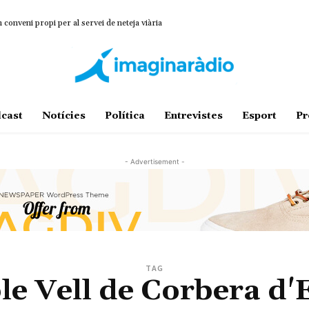
onveni propi per al servei de neteja viària
cast
Notícies
Política
Entrevistes
Esport
Pr
- Advertisement -
TAG
le Vell de Corbera d'