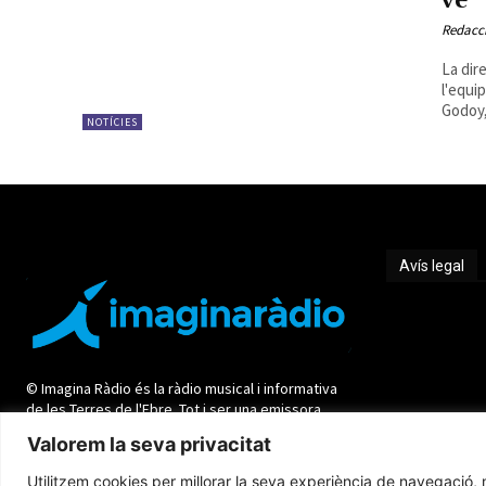
ve
Redacc
La dir
l'equi
Godoy, 
NOTÍCIES
Avís legal
Avís legal
© Imagina Ràdio és la ràdio musical i informativa
de les Terres de l'Ebre. Tot i ser una emissora
privada mantenim l'essència de servei públic per
Valorem la seva privacitat
oferir una informació de qualitat i de proximitat.
Utilitzem cookies per millorar la seva experiència de navegació, m