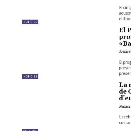
El cin
aquest
enfron
NOTÍCIES
El 
pro
«Ba
Redacc
El pro
presen
presen
NOTÍCIES
La 
de 
d’e
Redacc
La reha
costar