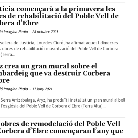
tícia començarà a la primavera les
es de rehabilitació del Poble Vell de
bera d’Ebre
ió Imagina Ràdio
-
28 octubre 2021
sellera de Justícia, Lourdes Ciuró, ha afirmat aquest dimecres
s obres de rehabilitació i museïtzació del Poble Vell de Corbera
(Terra...
z crea un gran mural sobre el
bardeig que va destruir Corbera
bre
ió Imagina Ràdio
-
17 juny 2021
Serra Arrizabalaga, Aryz, ha produït i instal·lat un gran mural al bell
l'església del Poble Vell de Corbera d'Ebre (Terra Alta)....
 obres de remodelació del Poble Vell
Corbera d’Ebre començaran l’any que