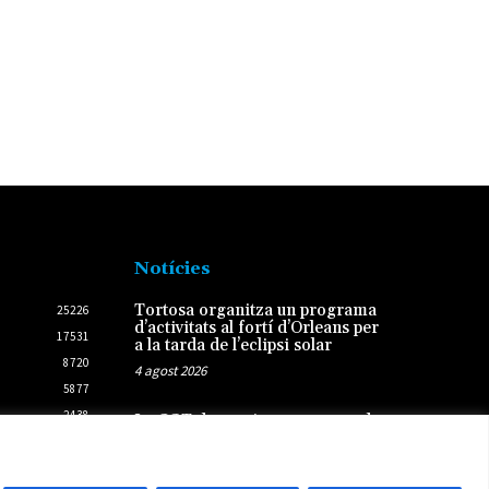
Notícies
Tortosa organitza un programa
25226
d’activitats al fortí d’Orleans per
17531
a la tarda de l’eclipsi solar
8720
4 agost 2026
5877
2438
La CGT denuncia mancances de
climatització, vestuaris i espai a
2431
les bases de les ambulàncies
Sanir a l’Ebre