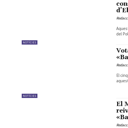
con
d’E
Redacc
Aquest
del Po
NOTÍCIES
Vot
«Ba
Redacc
El cin
aquest
NOTÍCIES
El 
rei
«Ba
Redacc