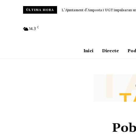
L’Ajuntament d’Amposta i UGT impulsaran un c
ÚLTIMA HORA
C
14.3
Amposta
Inici
Directe
Pod
Pob