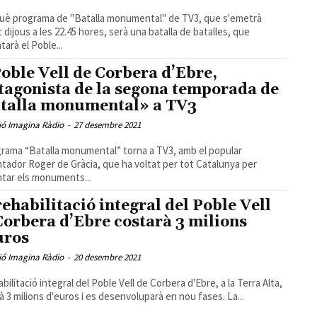
què programa de "Batalla monumental" de TV3, que s'emetrà
 dijous a les 22.45 hores, serà una batalla de batalles, que
tarà el Poble...
Poble Vell de Corbera d’Ebre,
tagonista de la segona temporada de
talla monumental» a TV3
ió Imagina Ràdio
-
27 desembre 2021
grama “Batalla monumental” torna a TV3, amb el popular
tador Roger de Gràcia, que ha voltat per tot Catalunya per
tar els monuments...
rehabilitació integral del Poble Vell
Corbera d’Ebre costarà 3 milions
uros
ió Imagina Ràdio
-
20 desembre 2021
bilitació integral del Poble Vell de Corbera d'Ebre, a la Terra Alta,
à 3 milions d'euros i es desenvoluparà en nou fases. La...