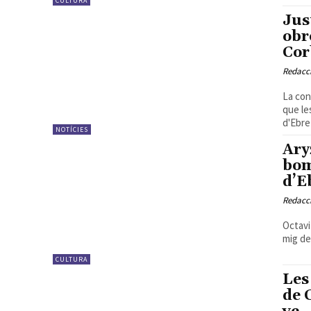
CULTURA
Jus
obr
Cor
Redacc
La con
que le
d'Ebre 
NOTÍCIES
Ary
bom
d’E
Redacc
Octavi 
mig de 
CULTURA
Les
de 