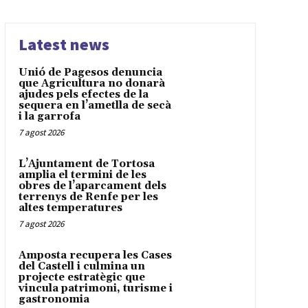
Latest news
Unió de Pagesos denuncia
que Agricultura no donarà
ajudes pels efectes de la
sequera en l’ametlla de secà
i la garrofa
7 agost 2026
L’Ajuntament de Tortosa
amplia el termini de les
obres de l’aparcament dels
terrenys de Renfe per les
altes temperatures
7 agost 2026
Amposta recupera les Cases
del Castell i culmina un
projecte estratègic que
vincula patrimoni, turisme i
gastronomia