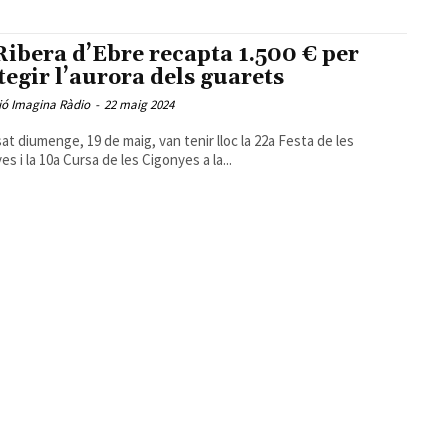
Ribera d’Ebre recapta 1.500 € per
tegir l’aurora dels guarets
ió Imagina Ràdio
-
22 maig 2024
sat diumenge, 19 de maig, van tenir lloc la 22a Festa de les
es i la 10a Cursa de les Cigonyes a la...