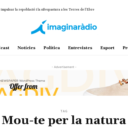
impulsar la repoblació i la silvopastura a les Terres de l’Ebre
cast
Notícies
Política
Entrevistes
Esport
Pr
- Advertisement -
TAG
Mou-te per la natura