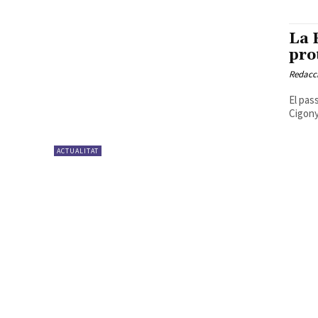
La 
pro
Redacc
El pas
Cigony
ACTUALITAT