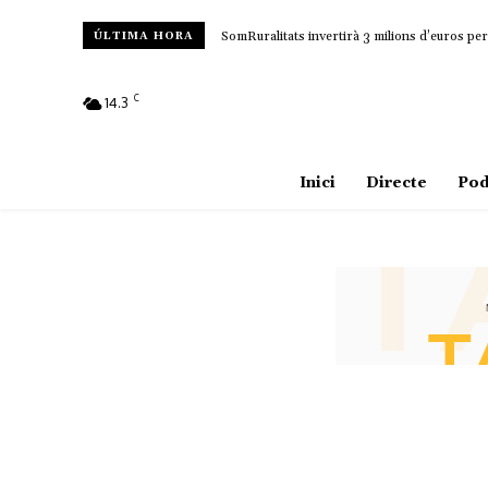
SomRuralitats invertirà 3 milions d’euros per 
ÚLTIMA HORA
C
14.3
Amposta
Inici
Directe
Pod