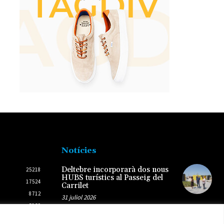
Notícies
Deltebre incorporarà dos nous
25218
HUBS turístics al Passeig del
17524
Carrilet
8712
31 juliol 2026
5869
2436
Noves troballes sobre la pesca en