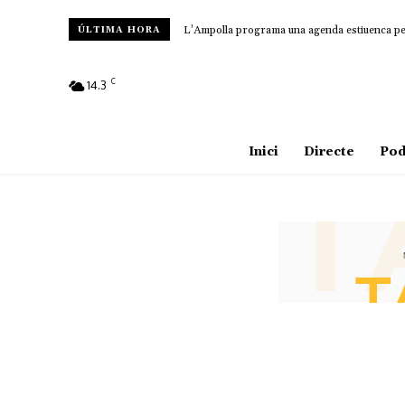
L’Ampolla programa una agenda estiuenca per a
ÚLTIMA HORA
C
14.3
Amposta
Inici
Directe
Pod