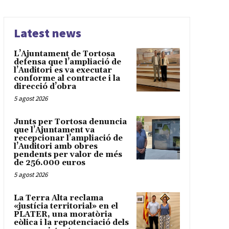
Latest news
L’Ajuntament de Tortosa
defensa que l’ampliació de
l’Auditori es va executar
conforme al contracte i la
direcció d’obra
5 agost 2026
Junts per Tortosa denuncia
que l’Ajuntament va
recepcionar l’ampliació de
l’Auditori amb obres
pendents per valor de més
de 256.000 euros
5 agost 2026
La Terra Alta reclama
«justícia territorial» en el
PLATER, una moratòria
eòlica i la repotenciació dels