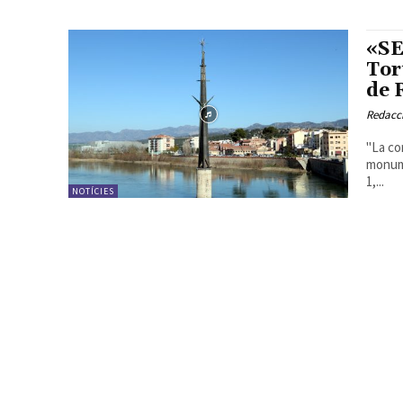
«SE
Tor
de 
Redacc
"La co
monume
1,...
NOTÍCIES