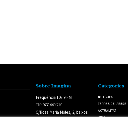
Sobre Imagina
Categories
Freqüència 103.9 FM
NOTÍCIES
TERRES DE L'EBRE
Tlf: 977 449 210
ACTUALITAT
C/Rosa Maria Moles, 2, baixos
VIDA
Tortosa 43500
CULTURA
Tarragona (Espanya)