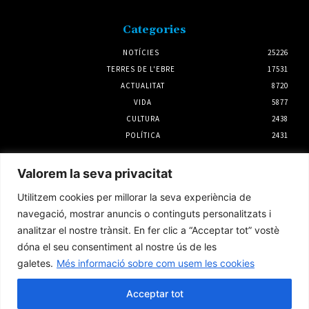
Categories
NOTÍCIES
25226
TERRES DE L'EBRE
17531
ACTUALITAT
8720
VIDA
5877
CULTURA
2438
POLÍTICA
2431
Notícies
Valorem la seva privacitat
Rasquera dona el tret de sortida a la Festa
Utilitzem cookies per millorar la seva experiència de
Major de l’1 al 5 d’agost
navegació, mostrar anuncis o continguts personalitzats i
31 juliol 2026
analitzar el nostre trànsit. En fer clic a “Acceptar tot” vostè
dóna el seu consentiment al nostre ús de les
galetes.
Més informació sobre com usem les cookies
L’Observatori de l’Ebre lidera de nou la
recerca sobre l’astre rei en el segon eclipsi
solar total de la seva història
Acceptar tot
5 agost 2026