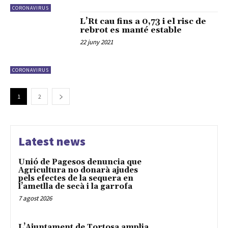
CORONAVIRUS
L’Rt cau fins a 0,73 i el risc de
rebrot es manté estable
22 juny 2021
CORONAVIRUS
1
2
Latest news
Unió de Pagesos denuncia que
Agricultura no donarà ajudes
pels efectes de la sequera en
l’ametlla de secà i la garrofa
7 agost 2026
L’Ajuntament de Tortosa amplia