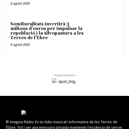
6 agost 2026
SomRuralitats invertirà 3
milions d’euros per impulsar la
repoblació i la silvopastura a les
Terres de l’Ebre
6 agost 2026
- Advertisement -
© Imagina Ràdio és la ràdio musical i informativa de les Terres de
l'Ebre. Tot i ser una emissora privada mantenim l'essència de servei