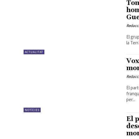
Tom
hom
Gue
Redacc
El gru
la Terr
ACTUALITAT
Vox
mon
Redacc
El par
franqu
per...
NOTÍCIES
El 
des
mon