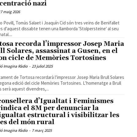
centració nazi
17 maig 2026
o Povill, Tomàs Salaet i Joaquín Cid són tres veïns de Benifallet
s d'aquest dissabte tenen una llamborda 'Stolpersteine' al seu
atal....
tosa recorda l’impressor Josep Maria
ll Solares, assassinat a Gusen, en el
on cicle de Memòries Tortosines
ió Imagina Ràdio
-
23 juliol 2025
tament de Tortosa recordarà l’impressor Josep Maria Brull Solares
segona edició del cicle Memòries Tortosines. L’homenatge a Brull
s serà aquest divendres,...
consellera d’Igualtat i Feminismes
vindica el 8M per denunciar la
igualtat estructural i visibilitzar les
es del món rural
ió Imagina Ràdio
-
7 març 2025