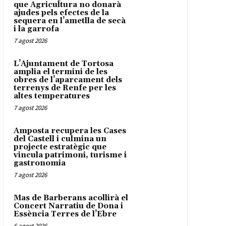
que Agricultura no donarà
ajudes pels efectes de la
sequera en l’ametlla de secà
i la garrofa
7 agost 2026
L’Ajuntament de Tortosa
amplia el termini de les
obres de l’aparcament dels
terrenys de Renfe per les
altes temperatures
7 agost 2026
Amposta recupera les Cases
del Castell i culmina un
projecte estratègic que
vincula patrimoni, turisme i
gastronomia
7 agost 2026
Mas de Barberans acollirà el
Concert Narratiu de Dona i
Essència Terres de l’Ebre
6 agost 2026