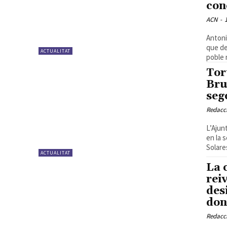
con
ACN
-
Antoni
que de
ACTUALITAT
poble n
Tor
Bru
seg
Redacc
L’Ajun
en la 
Solare
ACTUALITAT
La 
rei
des
don
Redacc