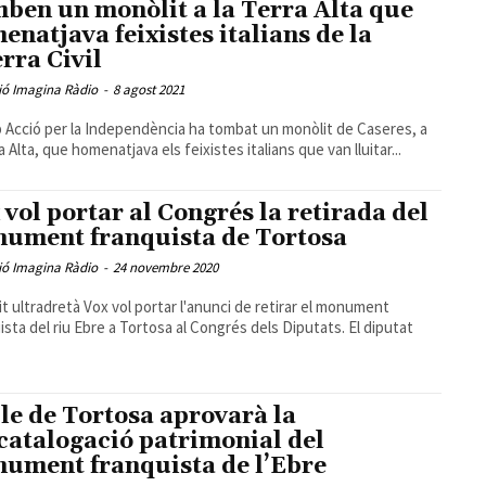
ben un monòlit a la Terra Alta que
enatjava feixistes italians de la
rra Civil
ió Imagina Ràdio
-
8 agost 2021
p Acció per la Independència ha tombat un monòlit de Caseres, a
a Alta, que homenatjava els feixistes italians que van lluitar...
 vol portar al Congrés la retirada del
ument franquista de Tortosa
ió Imagina Ràdio
-
24 novembre 2020
tit ultradretà Vox vol portar l'anunci de retirar el monument
ista del riu Ebre a Tortosa al Congrés dels Diputats. El diputat
ple de Tortosa aprovarà la
catalogació patrimonial del
ument franquista de l’Ebre