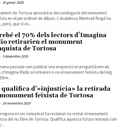
-
10 gener 2020
tament de Tortosa aprovarà la descatalogació del monument
ista en el ple ordinari de dilluns. L'alcaldessa Meritxell Roigé ha
t, però, que si es...
rebé el 70% dels lectors d’Imagina
io retirarien el monument
nquista de Tortosa
-
3 desembre 2019
mana passada vam publicar una enquesta on preguntàvem als
s d'Imagina Ràdio si retirarien o no el monument feixista del mig
 Ebre...
 qualifica d'»injustícia» la retirada
 monument feixista de Tortosa
-
29 novembre 2019
rragona en un comunicat ha reclamat no retirar el monument
ista del riu Ebre de Tortosa. Qualifica aquesta futura retirada com
...