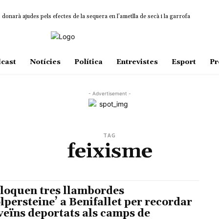
onarà ajudes pels efectes de la sequera en l’ametlla de secà i la garrofa
cast
Notícies
Política
Entrevistes
Esport
Pr
- Advertisement -
TAG
feixisme
·loquen tres llambordes
olpersteine’ a Benifallet per recordar
 veïns deportats als camps de