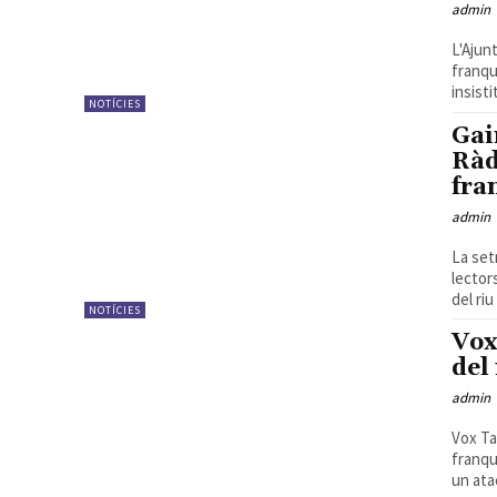
admin
L'Ajun
franqu
insisti
NOTÍCIES
Gai
Ràd
fra
admin
La set
lector
del riu
NOTÍCIES
Vox
del
admin
Vox Ta
franqu
un atac