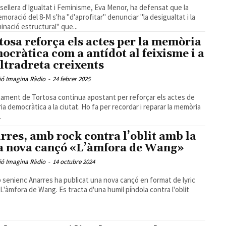
sellera d'Igualtat i Feminisme, Eva Menor, ha defensat que la
oració del 8-M s'ha "d'aprofitar" denunciar "la desigualtat i la
minació estructural" que...
tosa reforça els actes per la memòria
ocràtica com a antídot al feixisme i a
ultradreta creixents
ió Imagina Ràdio
-
24 febrer 2025
tament de Tortosa continua apostant per reforçar els actes de
a democràtica a la ciutat. Ho fa per recordar i reparar la memòria
.
rres, amb rock contra l’oblit amb la
a nova cançó «L’àmfora de Wang»
ió Imagina Ràdio
-
14 octubre 2024
p senienc Anarres ha publicat una nova cançó en format de lyric
 L'àmfora de Wang. Es tracta d'una humil píndola contra l'oblit