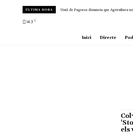
Unió de Pagesos denuncia que Agricultura no d
ÚLTIMA HORA
C
14.3
Amposta
Inici
Directe
Pod
Col
‘St
els