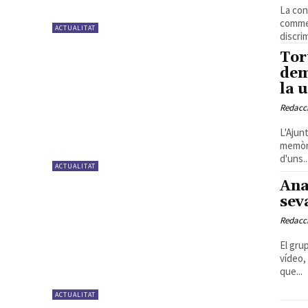
La con
commem
ACTUALITAT
discri
Tor
dem
la 
Redacc
L'Ajun
memòri
d'uns..
ACTUALITAT
Ana
sev
Redacc
El gru
vídeo,
que...
ACTUALITAT