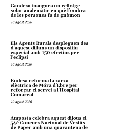
Gandesa inaugura un rellotge
solar analemàtic en què l’ombra
de les persones fa de gnòmon
10 agost 2026
Els Agents Rurals despleguen des
d’aquest dilluns un dispositiu
especial amb 150 efectius per
l’eclipsi
10 agost 2026
Endesa reforma la xarxa
elèctrica de Móra d’Ebre per
reforçar el servei a l’Hospital
Comarcal
10 agost 2026
Amposta celebra aquest dijous el
54è Concurs Nacional de Vestits
de Paper amb una quarantena de