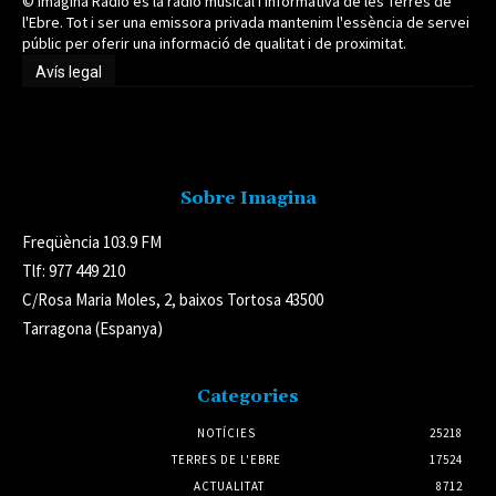
© Imagina Ràdio és la ràdio musical i informativa de les Terres de
l'Ebre. Tot i ser una emissora privada mantenim l'essència de servei
públic per oferir una informació de qualitat i de proximitat.
Avís legal
Avís legal
Sobre Imagina
Freqüència 103.9 FM
Tlf: 977 449 210
C/Rosa Maria Moles, 2, baixos Tortosa 43500
Tarragona (Espanya)
Categories
NOTÍCIES
25218
TERRES DE L'EBRE
17524
ACTUALITAT
8712