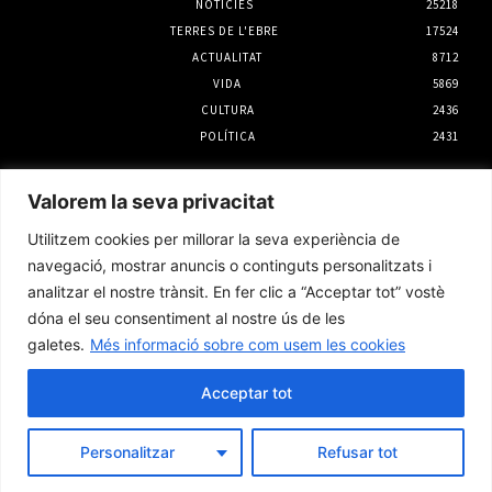
NOTÍCIES
25218
TERRES DE L'EBRE
17524
ACTUALITAT
8712
VIDA
5869
CULTURA
2436
POLÍTICA
2431
Notícies
Valorem la seva privacitat
El Servei Meteorològic de Catalunya emet un
Utilitzem cookies per millorar la seva experiència de
nou avís per intensitat de pluja per dilluns a
la tarda
navegació, mostrar anuncis o continguts personalitzats i
2 agost 2026
analitzar el nostre trànsit. En fer clic a “Acceptar tot” vostè
dóna el seu consentiment al nostre ús de les
galetes.
Més informació sobre com usem les cookies
Junts per Tortosa denuncia que l’Ajuntament
va recepcionar l’ampliació de l’Auditori amb
obres pendents per valor de més de 256.000
Acceptar tot
euros
5 agost 2026
Personalitzar
Refusar tot