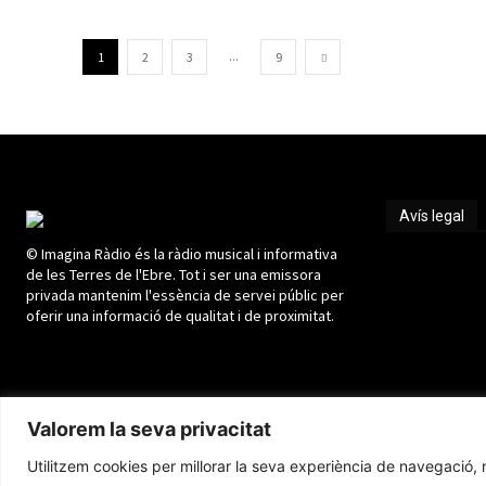
...
1
2
3
9
Avís legal
© Imagina Ràdio és la ràdio musical i informativa
Avís legal
de les Terres de l'Ebre. Tot i ser una emissora
privada mantenim l'essència de servei públic per
oferir una informació de qualitat i de proximitat.
Valorem la seva privacitat
Utilitzem cookies per millorar la seva experiència de navegació, m