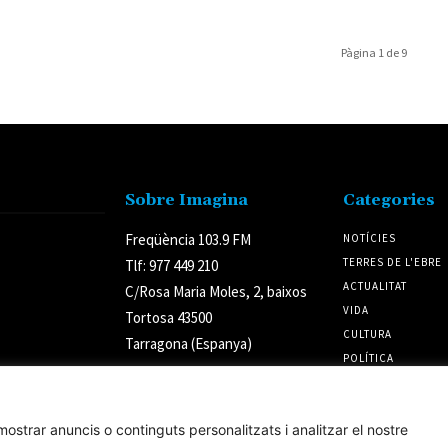
Pàgina 1 de 9
Sobre Imagina
Categories
Freqüència 103.9 FM
NOTÍCIES
TERRES DE L'EBRE
Tlf: 977 449 210
ACTUALITAT
C/Rosa Maria Moles, 2, baixos
VIDA
Tortosa 43500
CULTURA
Tarragona (Espanya)
POLÍTICA
ostrar anuncis o continguts personalitzats i analitzar el nostre