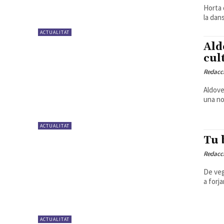
Horta 
la dan
ACTUALITAT
Ald
cul
Redacc
Aldover
una no
ACTUALITAT
Tu 
Redacc
De veg
a forja
ACTUALITAT