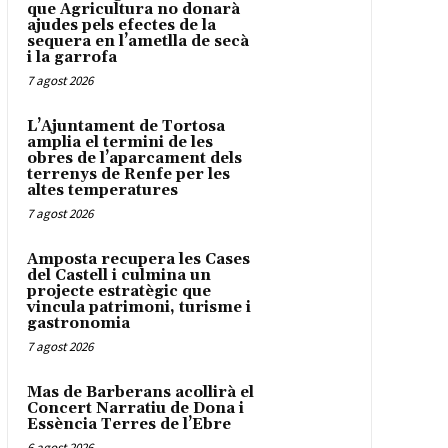
que Agricultura no donarà
ajudes pels efectes de la
sequera en l’ametlla de secà
i la garrofa
7 agost 2026
L’Ajuntament de Tortosa
amplia el termini de les
obres de l’aparcament dels
terrenys de Renfe per les
altes temperatures
7 agost 2026
Amposta recupera les Cases
del Castell i culmina un
projecte estratègic que
vincula patrimoni, turisme i
gastronomia
7 agost 2026
Mas de Barberans acollirà el
Concert Narratiu de Dona i
Essència Terres de l’Ebre
6 agost 2026