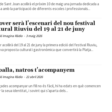
de Sant Joan acollirà el pròxim 10 de maig una jornada dedicada a
sa amb la participació de diferents escoles i professionals...
over serà l’escenari del nou festival
tural Riuviu del 19 al 21 de juny
ió Imagina Ràdio
-
3 maig 2026
 acollirà del 19 al 21 de juny la primera edició del festival Riuviu,
va proposta cultural i gastronòmica que convertirà la Platja...
balla, natros t’acompanyem
ió Imagina Ràdio
-
22 abril 2026
ades acompanyar un fill no és fàcil, hi ha edats en què comencen
r la seua identitat, i sovint qui s’aparta dels...