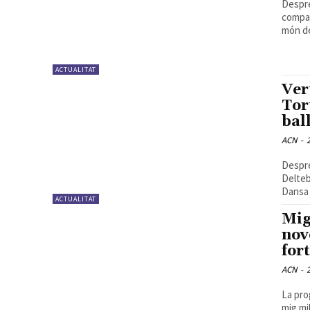
Despré
compar
món de
ACTUALITAT
Ver
Tor
bal
ACN
-
Despré
Delteb
Dansa 
ACTUALITAT
Mig
nov
for
ACN
-
La pro
mig mi