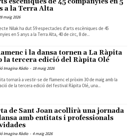
rts escèniques de 45 companyies en 5
s a la Terra Alta
28 maig 2026
jecte Nilak ha dut 59 espectacles d'arts escèniques de 45
ies en 5 anys a la Terra Alta, 40 de circ, 8 de...
flamenc i la dansa tornen a La Ràpita
 la tercera edició del Ràpita Olé
ió Imagina Ràdio
-
18 maig 2026
ita tornarà a vestir-se de flamenc el pròxim 30 de maig amb la
ció de la tercera edició del festival Ràpita Olé, una...
ta de Sant Joan acollirà una jornada
dansa amb entitats i professionals
vidades
ió Imagina Ràdio
-
4 maig 2026