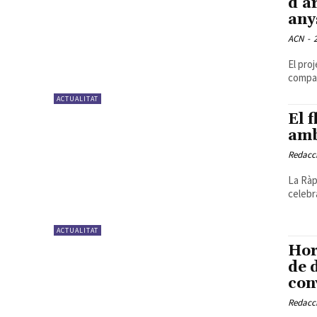
d’a
any
ACN
-
El pro
company
ACTUALITAT
El 
amb
Redacc
La Ràp
celebra
ACTUALITAT
Hor
de 
con
Redacc