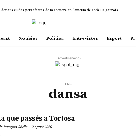
onarà ajudes pels efectes de la sequera en l’ametlla de secà i la garrofa
cast
Notícies
Política
Entrevistes
Esport
Pr
- Advertisement -
TAG
dansa
ia que passés a Tortosa
ió Imagina Ràdio
-
2 agost 2026