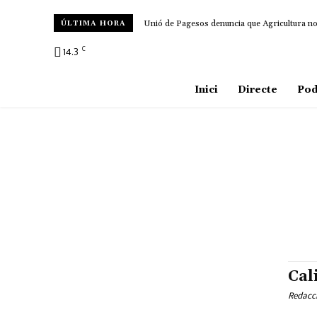
Unió de Pagesos denuncia que Agricultura no d
ÚLTIMA HORA
C
14.3
Amposta
Inici
Directe
Pod
Cal
Redacc