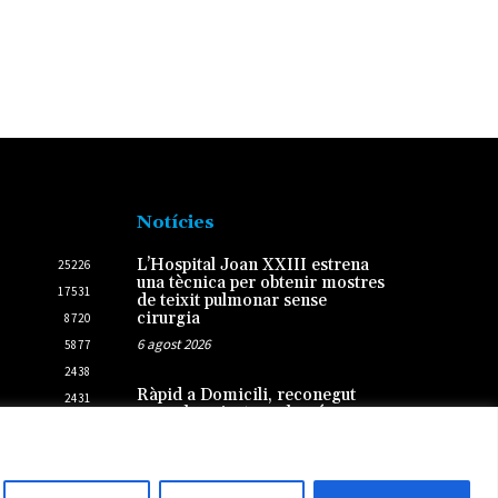
Notícies
L’Hospital Joan XXIII estrena
25226
una tècnica per obtenir mostres
17531
de teixit pulmonar sense
cirurgia
8720
6 agost 2026
5877
2438
Ràpid a Domicili, reconegut
2431
com el projecte amb més
potencial del Programa
d’Incubació d’Start-ups de la
Ribera d’Ebre
3 agost 2026