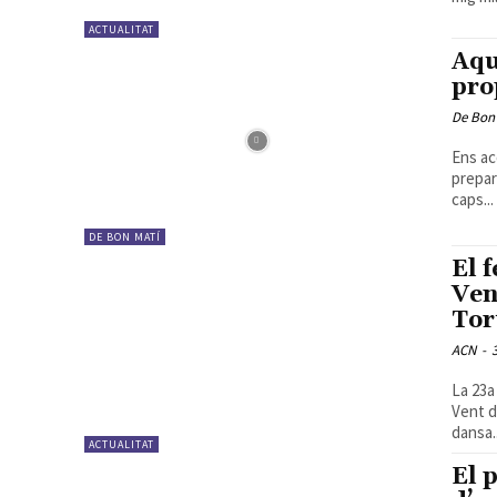
ACTUALITAT
Aqu
pro
De Bon
Ens ac
prepar
caps...
DE BON MATÍ
El 
Ven
Tor
ACN
-
La 23a
Vent d
dansa..
ACTUALITAT
El 