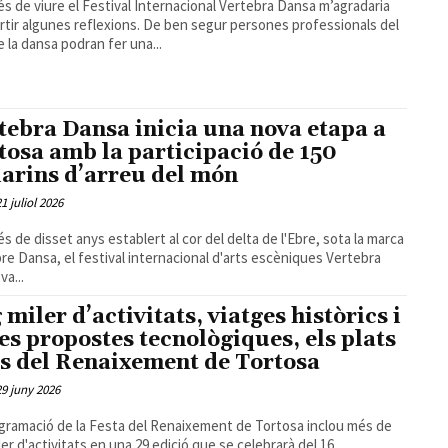
s de viure el Festival Internacional Vertebra Dansa m’agradaria
tir algunes reflexions. De ben segur persones professionals del
 la dansa podran fer una...
tebra Dansa inicia una nova etapa a
tosa amb la participació de 150
larins d’arreu del món
21 juliol 2026
s de disset anys establert al cor del delta de l'Ebre, sota la marca
re Dansa, el festival internacional d'arts escèniques Vertebra
va...
 miler d’activitats, viatges històrics i
es propostes tecnològiques, els plats
ts del Renaixement de Tortosa
29 juny 2026
gramació de la Festa del Renaixement de Tortosa inclou més de
ler d'activitats en una 29 edició que se celebrarà del 16...