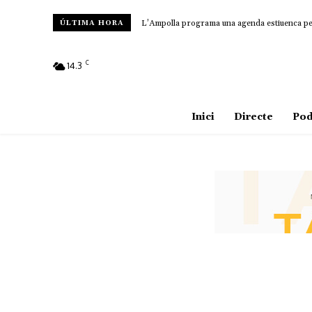
L’Ampolla programa una agenda estiuenca per a
ÚLTIMA HORA
C
14.3
Amposta
Inici
Directe
Pod