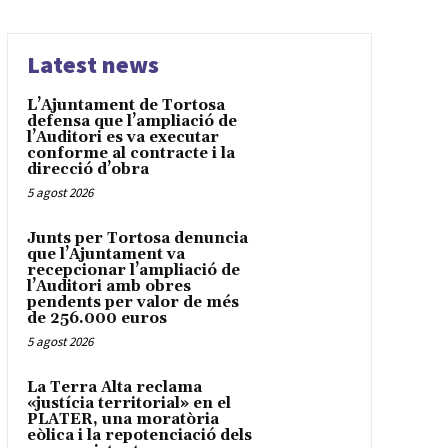
Latest news
L’Ajuntament de Tortosa
defensa que l’ampliació de
l’Auditori es va executar
conforme al contracte i la
direcció d’obra
5 agost 2026
Junts per Tortosa denuncia
que l’Ajuntament va
recepcionar l’ampliació de
l’Auditori amb obres
pendents per valor de més
de 256.000 euros
5 agost 2026
La Terra Alta reclama
«justícia territorial» en el
PLATER, una moratòria
eòlica i la repotenciació dels