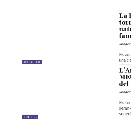
La 
tor
nat
fam
Redacc
Els am
una cit
ACTUALITAT
L’A
MEU
del
Redacc
Els te
seran 
superfí
NOTÍCIES