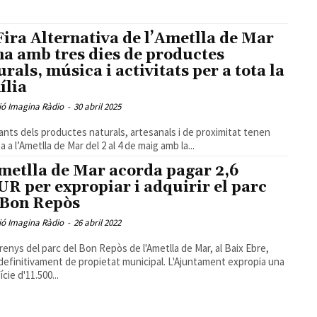
Fira Alternativa de l’Ametlla de Mar
na amb tres dies de productes
urals, música i activitats per a tota la
ília
ió Imagina Ràdio
-
30 abril 2025
ants dels productes naturals, artesanals i de proximitat tenen
a a l’Ametlla de Mar del 2 al 4 de maig amb la...
metlla de Mar acorda pagar 2,6
R per expropiar i adquirir el parc
 Bon Repòs
ió Imagina Ràdio
-
26 abril 2022
rrenys del parc del Bon Repòs de l'Ametlla de Mar, al Baix Ebre,
definitivament de propietat municipal. L'Ajuntament expropia una
cie d'11.500...